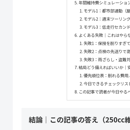
年間維持費シミュレーショ
モデル1：都市部通勤（屋外
モデル2：週末ツーリング（
モデル3：低走行セカンド（
よくある失敗｜これはやら
失敗1：保険を削りすぎ
失敗2：点検の先送りで
失敗3：雨ざらし・盗難
結局どう備えればいいか｜
優先順位表：削れる費用
今日できるチェックリス
この記事で読者が今日やる
結論｜この記事の答え（250cc