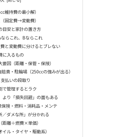
0cc維持費の最小解）
K（固定費→変動費）
の目安と家計の置き方
Aならこれ、Bならこれ
固定費と変動費に分けるとブレない
費に入るもの
大要因（距離・保管・保険）
賠責・駐輪場（250ccの強みが出る）
）と支払いの段取り
割で管理するとラク
」より「損失回避」の面もある
意保険・燃料・消耗品・メンテ
所／ダメな所」が分かれる
（距離÷燃費×単価）
オイル・タイヤ・駆動系）