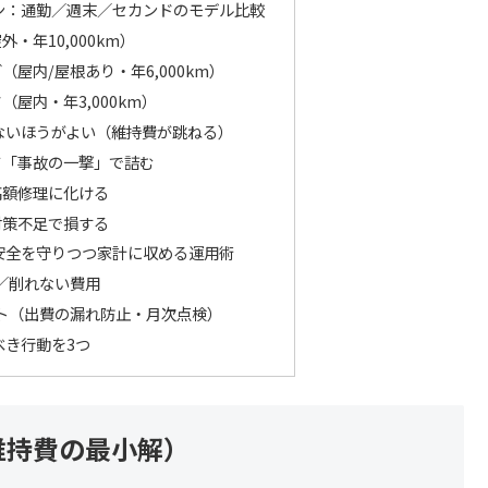
ン：通勤／週末／セカンドのモデル比較
・年10,000km）
屋内/屋根あり・年6,000km）
屋内・年3,000km）
ないほうがよい（維持費が跳ねる）
て「事故の一撃」で詰む
高額修理に化ける
対策不足で損する
安全を守りつつ家計に収める運用術
／削れない費用
ト（出費の漏れ防止・月次点検）
べき行動を3つ
維持費の最小解）