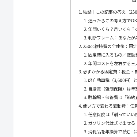
結論｜この記事の答え（25
迷ったらこの考え方でO
年間いくら？月いくら？
判断フレーム：あなたが
250cc維持費の全体像：
固定費に入るもの／変動
年間コストを左右する三
必ずかかる固定費：税金・自
軽自動車税（3,600円
自賠責（強制保険）は年
駐輪場・保管費は「節約
使い方で変わる変動費：任
任意保険は「削っていい
ガソリン代は式で出せる
消耗品を年換算で読む（