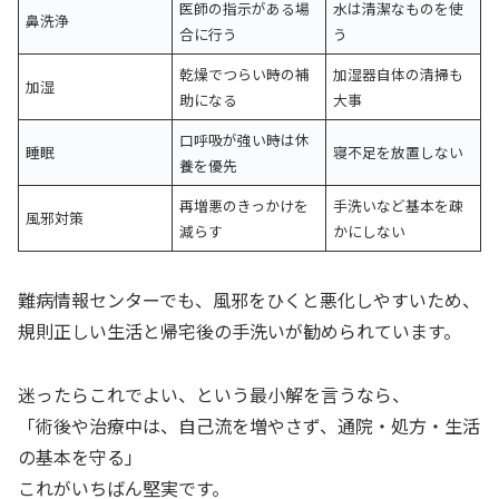
医師の指示がある場
水は清潔なものを使
鼻洗浄
合に行う
う
乾燥でつらい時の補
加湿器自体の清掃も
加湿
助になる
大事
口呼吸が強い時は休
睡眠
寝不足を放置しない
養を優先
再増悪のきっかけを
手洗いなど基本を疎
風邪対策
減らす
かにしない
難病情報センターでも、風邪をひくと悪化しやすいため、
規則正しい生活と帰宅後の手洗いが勧められています。
迷ったらこれでよい、という最小解を言うなら、
「術後や治療中は、自己流を増やさず、通院・処方・生活
の基本を守る」
これがいちばん堅実です。