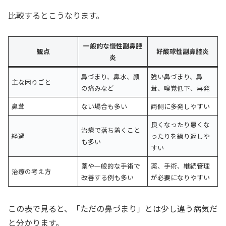
比較するとこうなります。
一般的な慢性副鼻腔
観点
好酸球性副鼻腔炎
炎
鼻づまり、鼻水、顔
強い鼻づまり、鼻
主な困りごと
の痛みなど
茸、嗅覚低下、再発
鼻茸
ない場合も多い
両側に多発しやすい
良くなったり悪くな
治療で落ち着くこと
経過
ったりを繰り返しや
も多い
すい
薬や一般的な手術で
薬、手術、継続管理
治療の考え方
改善する例も多い
が必要になりやすい
この表で見ると、「ただの鼻づまり」とは少し違う病気だ
と分かります。