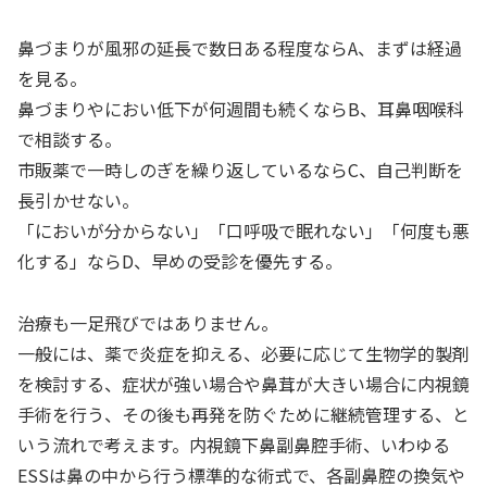
鼻づまりが風邪の延長で数日ある程度ならA、まずは経過
を見る。
鼻づまりやにおい低下が何週間も続くならB、耳鼻咽喉科
で相談する。
市販薬で一時しのぎを繰り返しているならC、自己判断を
長引かせない。
「においが分からない」「口呼吸で眠れない」「何度も悪
化する」ならD、早めの受診を優先する。
治療も一足飛びではありません。
一般には、薬で炎症を抑える、必要に応じて生物学的製剤
を検討する、症状が強い場合や鼻茸が大きい場合に内視鏡
手術を行う、その後も再発を防ぐために継続管理する、と
いう流れで考えます。内視鏡下鼻副鼻腔手術、いわゆる
ESSは鼻の中から行う標準的な術式で、各副鼻腔の換気や