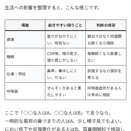
生活への影響を整理すると、こんな感じです。
場面
起きやすい困りごと
判断の目安
香りが分かりにく
数日ではなく何週間
食事
い、味気ない
も続くなら相談
口呼吸、喉の乾き、
毎晩続くなら放置し
睡眠
寝た感じがしない
ない
鼻声、集中しにく
反復するなら受診を
仕事・学校
い、だるい
考える
ぜんそくがあると悪
呼吸器症状がある人
呼吸器
化しやすい
は早めに相談
ここで「○○な人はA、○○な人はB」で言うなら、
一時的な風邪の鼻づまりの人はA、少し様子見でもよい。
におい低下や反復悪化がある人はB、耳鼻咽喉科で相談し