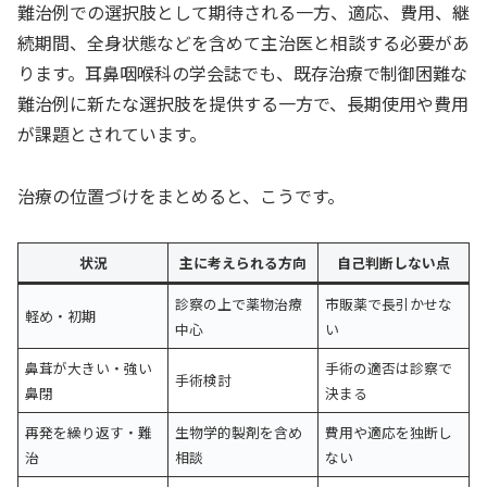
難治例での選択肢として期待される一方、適応、費用、継
続期間、全身状態などを含めて主治医と相談する必要があ
ります。耳鼻咽喉科の学会誌でも、既存治療で制御困難な
難治例に新たな選択肢を提供する一方で、長期使用や費用
が課題とされています。
治療の位置づけをまとめると、こうです。
状況
主に考えられる方向
自己判断しない点
診察の上で薬物治療
市販薬で長引かせな
軽め・初期
中心
い
鼻茸が大きい・強い
手術の適否は診察で
手術検討
鼻閉
決まる
再発を繰り返す・難
生物学的製剤を含め
費用や適応を独断し
治
相談
ない