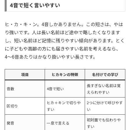
4音で短く言いやすい
ヒ・カ・キ・ン。4音しかありません。この短さは、やは
り強いです。人は長い名前ほど途中で略したくなります
し、短い名前ほど記憶に残りやすい傾向があります。とく
に子どもや高齢の方にも届きやすい名前を考えるなら、
4〜6音あたりはかなり扱いやすい長さです。
項目
ヒカキンの特徴
名付けでの学び
長すぎない名前は覚
音数
4音で短い
えられやすい
ヒカ＋キンで切りや
2つに分けて呼びやす
区切り
すい
い
初対面でも伝わりや
発音
一息で言える
すい