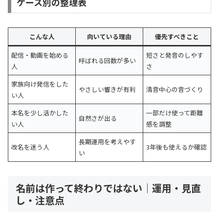
ケース別の整理表
こんな人
向いている理由
優先すべきこと
配信・動画を始める
短さと発音のしやす
呼ばれる回数が多い
人
さ
家族向け発信をした
やさしい響きが有利
清音中心の音づくり
い人
本名を少し活かした
一部だけ使って距離
自然さが出る
い人
感を調整
長期運用を考えやす
改名を迷う人
3年後も使えるか確認
い
名前は作って終わりではない｜運用・見直
し・注意点