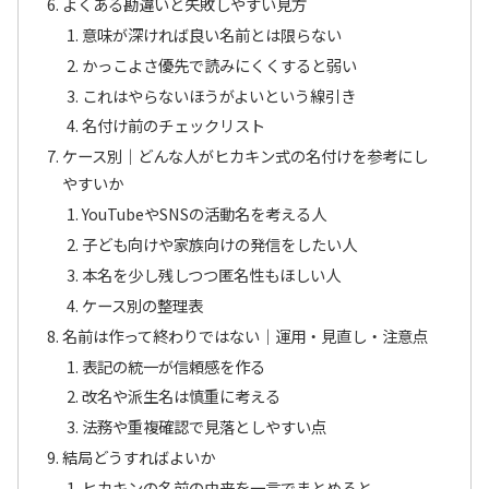
よくある勘違いと失敗しやすい見方
意味が深ければ良い名前とは限らない
かっこよさ優先で読みにくくすると弱い
これはやらないほうがよいという線引き
名付け前のチェックリスト
ケース別｜どんな人がヒカキン式の名付けを参考にし
やすいか
YouTubeやSNSの活動名を考える人
子ども向けや家族向けの発信をしたい人
本名を少し残しつつ匿名性もほしい人
ケース別の整理表
名前は作って終わりではない｜運用・見直し・注意点
表記の統一が信頼感を作る
改名や派生名は慎重に考える
法務や重複確認で見落としやすい点
結局どうすればよいか
ヒカキンの名前の由来を一言でまとめると