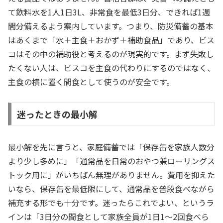
て飲料水を1人1日3L、非常食を最低3日分、できれば1週
間分備えるよう案内しています。つまり、防災備蓄の基本
はあくまで「水＋主食＋おかず＋補助食品」であり、ビス
コはその中の補助役と考えるのが現実的です。まず失敗し
たくない人は、ビスコを主食の代わりにするのではなく、
主食の横に置く間食として使うのが安全です。
迷ったときの最小解
最小解を先に言うと、家庭備蓄では「保存缶を家族人数分
より少し多めに」「通常品を日常のおやつ兼ローリングス
トック用に」がいちばん無理がありません。費用を抑えた
いなら、保存缶を最低限にして、通常品を普段食べながら
補充する形でも十分です。迷ったらこれでよい、というラ
インは「3日分の間食として家族全員が1日1〜2回食べら