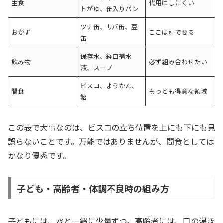
主食
代用はしにくい
トがゆ、缶入りパン
ツナ缶、サバ缶、豆
おかず
ここは別で要る
缶
保存水、経口補水
飲み物
必ず組み合わせたい
液、スープ
ビスコ、ようかん、
間食
もっとも得意な領域
飴
この表で大事なのは、ビスコの立ち位置を上にも下にも見
誤らないことです。万能ではありませんが、間食としては
かなり優秀です。
子ども・高齢者・体調不良時の組み方
子どもには、水と一緒に少量ずつ。高齢者には、口の渇き