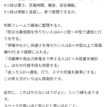
4つ目は重さ、充電時間、騒音、安全機能。
5つ目は保管と見直し。家で管理できるか。
判断フレームで最後に整理すると、
「防災の最低限を作りたい人はA＝小型〜中型で通信と灯
りを守る」
「停電中も少し快適さを保ちたい人はB＝中型以上で扇風
機やPCまで視野に入れる」
「冷蔵庫や高出力家電まで考える人はC＝大容量を検討
し、ほかの代替手段も用意する」
「迷ったらD＝通信、灯り、スマホ充電を基準にする」
この考え方がいちばん現実的です。
反対に、これはやらないほうがよい、という線もありま
す。
スペックが高いほど安心だと思い込むこと。