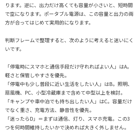
ります。逆に、出力だけ高くても容量が小さいと、短時間
で空になります。ポータブル電源は、この容量と出力の両
方が合ってはじめて実用的になります。
判断フレームで整理すると、次のように考えると迷いにく
いです。
「停電時にスマホと通信手段だけ守れればよい人」はA。
軽さと保管しやすさを優先。
「停電中も少し普段に近い生活をしたい人」はB。照明、
扇風機、PC、小型冷蔵庫まで含めて中型以上を検討。
「キャンプや車中泊でも持ち出したい人」はC。容量だけ
でなく重さ、充電方法、静音性を優先。
「迷ったらD」＝まずは通信、灯り、スマホ充電。この3
つを何時間維持したいかで決めれば大きく外しません。