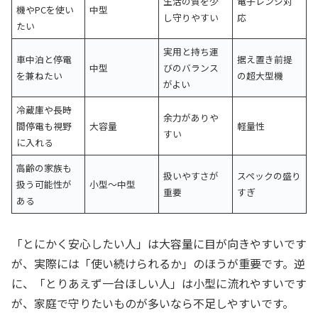
生活の質を少
電子レンジ対
機やPCを使い
中型
し守りやすい
応
たい
実用と持ち運
車中泊と停電
据え置き前提
中型
びのバランス
を兼ねたい
の超大型機
がよい
冷蔵庫や長時
余力がありや
間停電も視野
大容量
軽量性
すい
に入れる
高齢の家族も
扱いやすさが
スペックの盛り
扱う可能性が
小型〜中型
重要
すぎ
ある
「とにかく安心したい人」は大容量に目が向きやすいです
が、実際には「使い続けられるか」のほうが重要です。逆
に、「とりあえず一台ほしい人」は小型に流れやすいです
が、家庭で守りたいものが多いなら不足しやすいです。