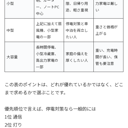
明、ルータ
小型
限、日帰り用
力家電は厳し
ー、ノートPC
途、軽さ重視
い
中心
上記に加えて扇
停電対策と車
重さと価格が
中型
風機、小型家
中泊を両立し
上がる
電の一部
たい人
長時間停電、
重い、充電時
小型冷蔵庫、
家庭の備えを
大容量
間が長い、保
高出力家電の
厚くしたい人
管も要注意
一部
この表のポイントは、どれが優れているかではなく、どこ
まで求めるかで選ぶことです。
優先順位で言えば、停電対策なら一般的には
1位 通信
2位 灯り