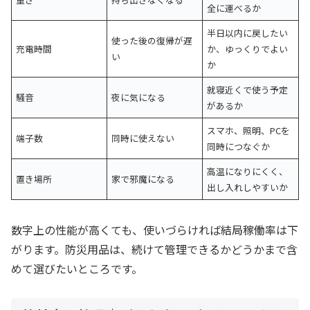
全に運べるか
半日以内に戻したい
使った後の復帰が遅
充電時間
か、ゆっくりでよい
い
か
就寝近くで使う予定
騒音
夜に気になる
があるか
スマホ、照明、PCを
端子数
同時に使えない
同時につなぐか
高温になりにくく、
置き場所
家で邪魔になる
出し入れしやすいか
数字上の性能が高くても、使いづらければ結局稼働率は下
がります。防災用品は、続けて管理できるかどうかまで含
めて選びたいところです。