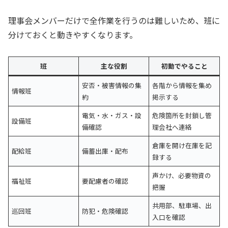
理事会メンバーだけで全作業を行うのは難しいため、班に
分けておくと動きやすくなります。
班
主な役割
初動でやること
安否・被害情報の集
各階から情報を集め
情報班
約
掲示する
電気・水・ガス・設
危険箇所を封鎖し管
設備班
備確認
理会社へ連絡
倉庫を開け在庫を記
配給班
備蓄出庫・配布
録する
声かけ、必要物資の
福祉班
要配慮者の確認
把握
共用部、駐車場、出
巡回班
防犯・危険確認
入口を確認