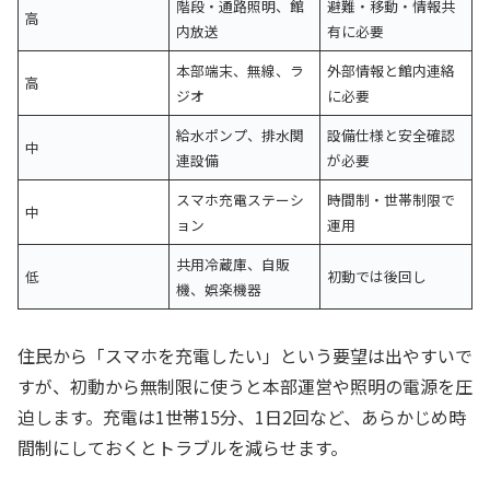
階段・通路照明、館
避難・移動・情報共
高
内放送
有に必要
本部端末、無線、ラ
外部情報と館内連絡
高
ジオ
に必要
給水ポンプ、排水関
設備仕様と安全確認
中
連設備
が必要
スマホ充電ステーシ
時間制・世帯制限で
中
ョン
運用
共用冷蔵庫、自販
低
初動では後回し
機、娯楽機器
住民から「スマホを充電したい」という要望は出やすいで
すが、初動から無制限に使うと本部運営や照明の電源を圧
迫します。充電は1世帯15分、1日2回など、あらかじめ時
間制にしておくとトラブルを減らせます。