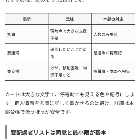
表示
意味
本部の対応
現時点で大きな支援
無事
人数のみ集計
不要
確認したいことがあ
要連絡
階担当が再確認
る
けが、移動困難、物
要支援
福祉班・本部へ報告
資不足など
カードは大きな文字で、停電時でも見える色や記号にしま
す。個人情報を玄関に詳しく書かせるのは避け、詳細は本
部台帳で扱うほうが安全です。
要配慮者リストは同意と最小限が基本