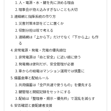
人・電源・水・鍵を先に決める理由
理事会が抱え込みすぎないことも大切
連絡網と指揮系統の作り方
災害対策本部をどこに置くか
役割分担は班で考える
連絡網は「上から下」だけでなく「下から上」も作
る
非常電源・発電・充電の優先順位
非常電源は「命と安全」に近い順に使う
発電機は便利だが、安全管理が必要
車からの給電はマンション運用では慎重に
備蓄倉庫と配給ルール
共用備蓄は「全戸共通で使うもの」を優先する
鍵管理と開錠記録をセットにする
配給は「整理券・掲示・優先枠」で混乱を減らす
安否確認と要配慮者支援