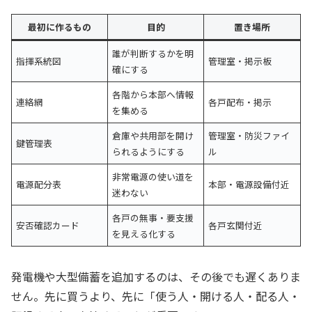
最初に作るもの
目的
置き場所
誰が判断するかを明
指揮系統図
管理室・掲示板
確にする
各階から本部へ情報
連絡網
各戸配布・掲示
を集める
倉庫や共用部を開け
管理室・防災ファイ
鍵管理表
られるようにする
ル
非常電源の使い道を
電源配分表
本部・電源設備付近
迷わない
各戸の無事・要支援
安否確認カード
各戸玄関付近
を見える化する
発電機や大型備蓄を追加するのは、その後でも遅くありま
せん。先に買うより、先に「使う人・開ける人・配る人・