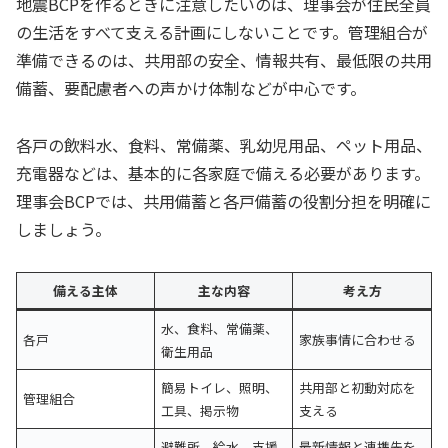
地震BCPを作るときに注意したいのは、理事会が住民全員
の生活をすべて支える計画にしないことです。管理組合が
準備できるのは、共用部の安全、情報共有、最低限の共用
備蓄、要配慮者への声かけ体制などが中心です。
各戸の飲料水、食料、常備薬、乳幼児用品、ペット用品、
充電器などは、基本的に各家庭で備える必要があります。
理事会BCPでは、共用備蓄と各戸備蓄の役割分担を明確に
しましょう。
備える主体
主な内容
考え方
水、食料、常備薬、
各戸
家族事情に合わせる
衛生用品
簡易トイレ、照明、
共用部と初動対応を
管理組合
工具、掲示物
支える
避難所、給水、支援
最新情報と連携先を