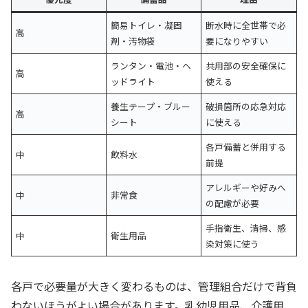
簡易トイレ・凝固
断水時に全世帯で必
高
剤・汚物袋
要になりやすい
ランタン・電池・ヘ
共用部の安全確保に
高
ッドライト
使える
養生テープ・ブルー
破損箇所の応急対応
高
シート
に使える
各戸備蓄と併用する
中
飲料水
前提
アレルギーや好みへ
中
非常食
の配慮が必要
手指衛生、清掃、感
中
衛生用品
染対策に使う
各戸で必要量が大きく変わるものは、管理組合だけで背負
わないほうがよい場合があります。乳幼児用品、介護用