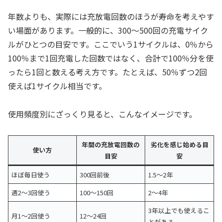
年数よりも、実際には充放電回数のほうが寿命を考えやす
い場面があります。一般的に、300〜500回の充電サイク
ルがひとつの目安です。ここでいう1サイクルは、0％から
100％まで1回充電した回数ではなく、合計で100％分を使
ったら1回と数える考え方です。たとえば、50％ずつ2回
使えば1サイクル相当です。
使用頻度別にざっくり見ると、こんなイメージです。
年間の充放電回数の
劣化を感じ始める目
使い方
目安
安
ほぼ毎日使う
300回前後
1.5〜2年
週2〜3回使う
100〜150回
2〜4年
3年以上でも使えるこ
月1〜2回使う
12〜24回
とがある