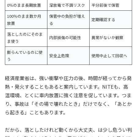
0％のまま長期放置
深放電で不調リスク
半分前後で保管
100％のまま数か月
保管中の負担が増え
定期確認する
放置
る
落としたのにそのま
内部損傷の可能性
異常がないか観察
ま使う
膨らんでいるのに使
安全上危険
使用中止して回収へ
う
経済産業省は、強い衝撃や圧力の後、時間が経ってから発
熱・発火することもあると案内しています。NITEも、高
温環境、とくに車内放置に強く注意を促しています。つま
り、事故は「その場で壊れたとき」だけでなく、「あとか
ら起きる」こともあります。
だから、落としたけれど動くから大丈夫、は少し危うい判