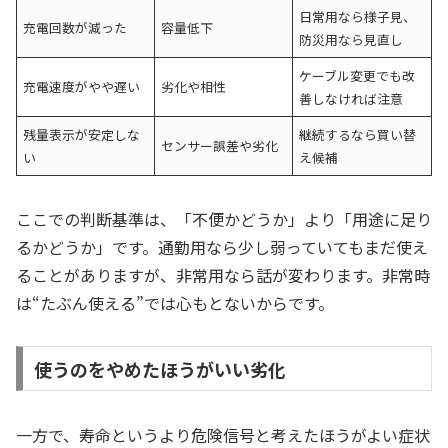
日常用なら様子見、
充電回数が減った
容量低下
防災用なら見直し
ケーブル変更でも改
充電速度がやや遅い
劣化や相性
善しなければ注意
残量表示が安定しな
継続するなら買い替
センサー誤差や劣化
い
え候補
ここでの判断基準は、「不便かどうか」より「用途に足り
るかどうか」です。通勤用なら少し弱っていてもまだ使え
ることがありますが、非常用なら話が変わります。非常時
は“たぶん使える”では心もとないからです。
使うのをやめたほうがいい劣化
一方で、寿命というより危険信号と考えたほうがよい症状