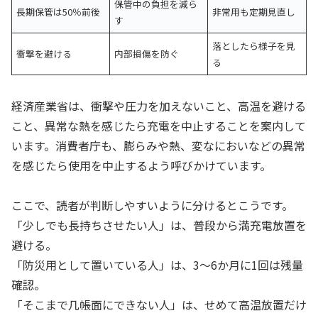
保管中の負担を減ら
長期保管は50％前後
非常用も定期見直し
す
落としたら様子を見
衝撃を避ける
内部損傷を防ぐ
る
経済産業省は、衝撃や圧力を加えないこと、高温を避ける
こと、異常な熱を感じたら充電を中止することを案内して
います。消費者庁も、膨らみや熱、変なにおいなどの異常
を感じたら使用を中止するよう呼びかけています。
ここで、読者が判断しやすいように分けるとこうです。
「少しでも長持ちさせたい人」は、普段から満充電放置を
避ける。
「防災用として置いている人」は、3〜6か月に1回は残量
確認。
「そこまで几帳面にできない人」は、せめて高温放置だけ