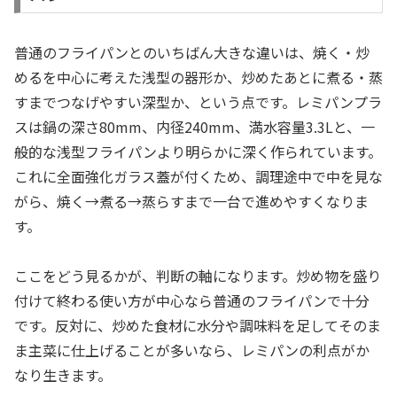
普通のフライパンとのいちばん大きな違いは、焼く・炒
めるを中心に考えた浅型の器形か、炒めたあとに煮る・蒸
すまでつなげやすい深型か、という点です。レミパンプラ
スは鍋の深さ80mm、内径240mm、満水容量3.3Lと、一
般的な浅型フライパンより明らかに深く作られています。
これに全面強化ガラス蓋が付くため、調理途中で中を見な
がら、焼く→煮る→蒸らすまで一台で進めやすくなりま
す。
ここをどう見るかが、判断の軸になります。炒め物を盛り
付けて終わる使い方が中心なら普通のフライパンで十分
です。反対に、炒めた食材に水分や調味料を足してそのま
ま主菜に仕上げることが多いなら、レミパンの利点がか
なり生きます。