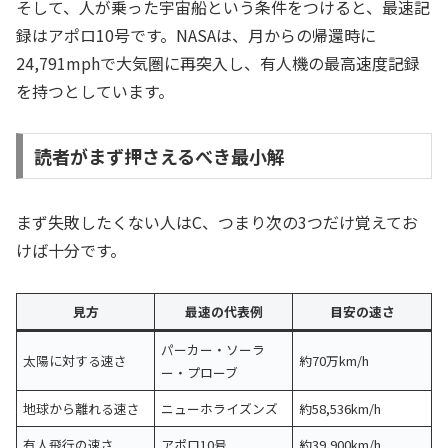
そして、人が乗った宇宙船という条件をつけると、最速記
録はアポロ10号です。NASAは、月からの帰還時に
24,791mphで大気圏に再突入し、有人機の最高速度記録
を持つとしています。
読者がまず押さえるべき最小解
まず失敗したくない人はC、つまり次の3つだけ覚えてお
けば十分です。
見方
最速の代表例
目安の速さ
パーカー・ソーラ
太陽に対する速さ
約70万km/h
ー・プローブ
地球から離れる速さ
ニューホライズンズ
約58,536km/h
有人飛行の速さ
アポロ10号
約39,900km/h