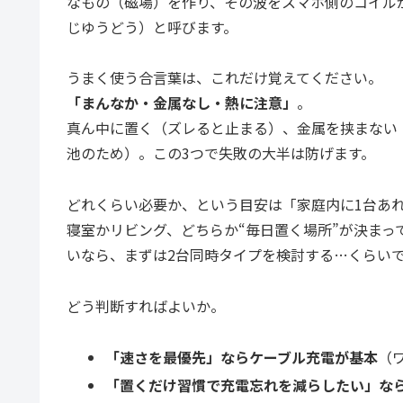
なもの（磁場）を作り、その波をスマホ側のコイル
じゆうどう）と呼びます。
うまく使う合言葉は、これだけ覚えてください。
「まんなか・金属なし・熱に注意」
。
真ん中に置く（ズレると止まる）、金属を挟まない
池のため）。この3つで失敗の大半は防げます。
どれくらい必要か、という目安は「家庭内に1台あ
寝室かリビング、どちらか“毎日置く場所”が決まっ
いなら、まずは2台同時タイプを検討する…くらい
どう判断すればよいか。
「速さを最優先」ならケーブル充電が基本
（
「置くだけ習慣で充電忘れを減らしたい」な