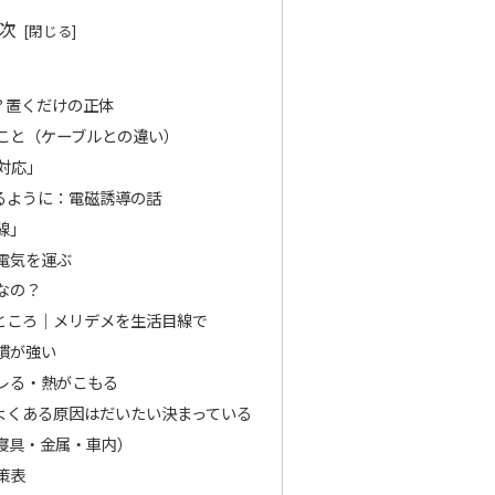
次
？置くだけの正体
こと（ケーブルとの違い）
対応」
るように：電磁誘導の話
線」
電気を運ぶ
なの？
ところ｜メリデメを生活目線で
慣が強い
レる・熱がこもる
よくある原因はだいたい決まっている
寝具・金属・車内）
策表