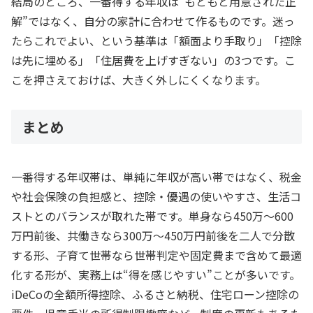
結局のところ、一番得する年収は“もともと用意された正
解”ではなく、自分の家計に合わせて作るものです。迷っ
たらこれでよい、という基準は「額面より手取り」「控除
は先に埋める」「住居費を上げすぎない」の3つです。こ
こを押さえておけば、大きく外しにくくなります。
まとめ
一番得する年収帯は、単純に年収が高い帯ではなく、税金
や社会保険の負担感と、控除・優遇の使いやすさ、生活コ
ストとのバランスが取れた帯です。単身なら450万〜600
万円前後、共働きなら300万〜450万円前後を二人で分散
する形、子育て世帯なら世帯判定や固定費まで含めて最適
化する形が、実務上は“得を感じやすい”ことが多いです。
iDeCoの全額所得控除、ふるさと納税、住宅ローン控除の