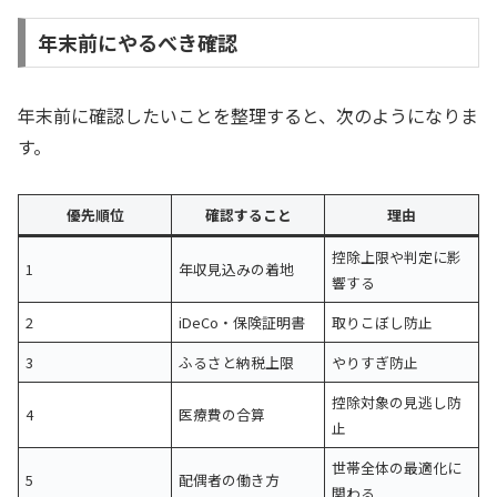
年末前にやるべき確認
年末前に確認したいことを整理すると、次のようになりま
す。
優先順位
確認すること
理由
控除上限や判定に影
1
年収見込みの着地
響する
2
iDeCo・保険証明書
取りこぼし防止
3
ふるさと納税上限
やりすぎ防止
控除対象の見逃し防
4
医療費の合算
止
世帯全体の最適化に
5
配偶者の働き方
関わる