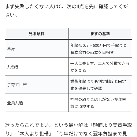
まず失敗したくない人はC、次の4点を先に確認してくだ
さい。
見る項目
まずの基準
年収450万〜600万円で手取りと
単身
積立余力の両立を目指す
一人に寄せず、二人で分散できる
共働き
かを見る
世帯年収よりも判定制度と固定
子育て世帯
費を優先して確認
控除の取りこぼしがないか年末
全員共通
前に点検する
迷ったらこれでよい、という最小解は「額面より実質手取
り」「本人より世帯」「今年だけでなく翌年負担まで見