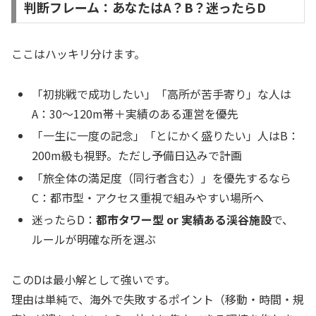
判断フレーム：あなたはA？B？迷ったらD
ここはハッキリ分けます。
「初挑戦で成功したい」「高所が苦手寄り」な人は
A：30〜120m帯＋実績のある運営を優先
「一生に一度の記念」「とにかく盛りたい」人はB：
200m級も視野。ただし予備日込みで計画
「旅全体の満足度（同行者含む）」を優先するなら
C：都市型・アクセス重視で組みやすい場所へ
迷ったらD：
都市タワー型 or 実績ある渓谷施設
で、
ルールが明確な所を選ぶ
このDは最小解として強いです。
理由は単純で、海外で失敗するポイント（移動・時間・規