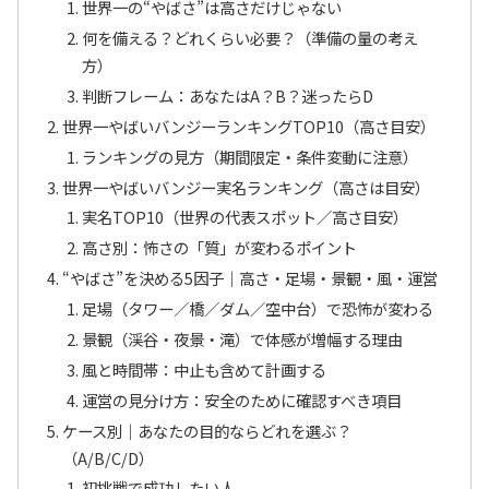
世界一の“やばさ”は高さだけじゃない
何を備える？どれくらい必要？（準備の量の考え
方）
判断フレーム：あなたはA？B？迷ったらD
世界一やばいバンジーランキングTOP10（高さ目安）
ランキングの見方（期間限定・条件変動に注意）
世界一やばいバンジー実名ランキング（高さは目安）
実名TOP10（世界の代表スポット／高さ目安）
高さ別：怖さの「質」が変わるポイント
“やばさ”を決める5因子｜高さ・足場・景観・風・運営
足場（タワー／橋／ダム／空中台）で恐怖が変わる
景観（渓谷・夜景・滝）で体感が増幅する理由
風と時間帯：中止も含めて計画する
運営の見分け方：安全のために確認すべき項目
ケース別｜あなたの目的ならどれを選ぶ？
（A/B/C/D）
初挑戦で成功したい人