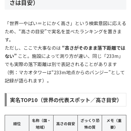
さは目安）
「世界一やばい＝とにかく高さ」という検索意図に応える
ため、“高さの目安”で実名を並べたランキングを置きま
す。
ただし、ここで大事なのは
“高さがそのまま落下距離では
ない”
こと。施設によって測り方が違い、同じ「233m」
でも実際の落下距離は別で表記されることがあります
（例：マカオタワーは“233m地点からのバンジー”として
記録が語られます）。
実名TOP10（世界の代表スポット／高さ目安）
名称（国・
ざっくり恐
メモ（重
順位
高さの目安
地域）
怖の質
要）