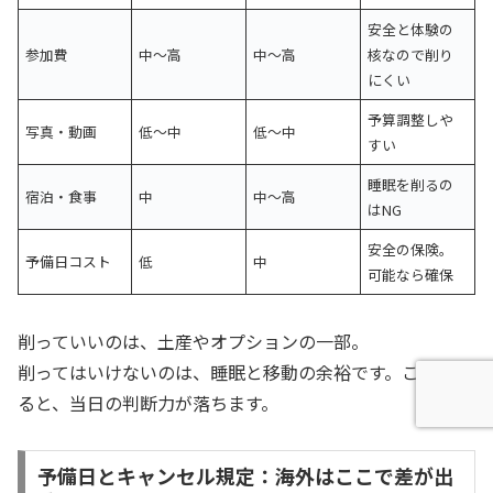
安全と体験の
参加費
中〜高
中〜高
核なので削り
にくい
予算調整しや
写真・動画
低〜中
低〜中
すい
睡眠を削るの
宿泊・食事
中
中〜高
はNG
安全の保険。
予備日コスト
低
中
可能なら確保
削っていいのは、土産やオプションの一部。
削ってはいけないのは、睡眠と移動の余裕です。ここを削
ると、当日の判断力が落ちます。
予備日とキャンセル規定：海外はここで差が出