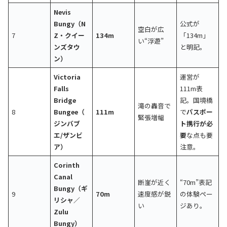
Nevis
Bungy（N
公式が
空白が広
7
Z・クイー
134m
「134m」
い“浮遊”
ンズタウ
と明記。
ン）
Victoria
運営が
Falls
111m表
Bridge
記。国境橋
滝の轟音で
8
Bungee（
111m
で
パスポー
緊張増幅
ジンバブ
ト携行が必
エ/ザンビ
要
な点も要
ア）
注意。
Corinth
Canal
断崖が近く
“70m”表記
Bungy（ギ
9
70m
速度感が鋭
の体験ペー
リシャ／
い
ジあり。
Zulu
Bungy）