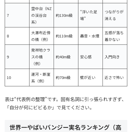
空中台（NZ
“浮いた足
つながりが
7
の渓谷台
約130m級
場”
消える
系）
大瀑布近傍
五感が落ち
8
約110m級
轟音・水煙
の橋（例）
着かない
発祥地クラ
9
スの橋
約40m級
安心感
入門向き
（例）
運河・断崖
10
約70m級
壁が近い
近さで怖い
系（例）
表は“代表例の整理”です。固有名詞に引っ張られすぎず、
「自分が何にビビるか」で見てください。
世界一やばいバンジー実名ランキング（高