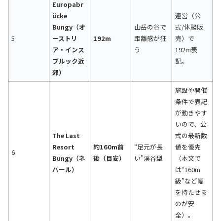
Europabr
ücke
運営（公
Bungy（オ
山岳の谷で
式/体験販
5
ーストリ
192m
距離感が狂
売）で
ア・インス
う
192m表
ブルック近
記。
郊）
施設や開催
条件で表記
が動きやす
いので、公
The Last
式の最新数
Resort
約160m前
“足元が長
値を優先
6
Bungy（ネ
後（目安）
い”渓谷型
（本文で
パール）
は“160m
級”など幅
を持たせる
のが安
全）。