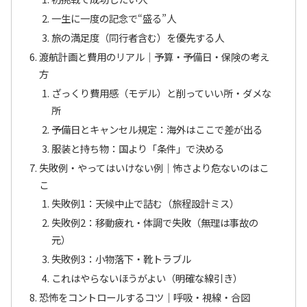
一生に一度の記念で“盛る”人
旅の満足度（同行者含む）を優先する人
渡航計画と費用のリアル｜予算・予備日・保険の考え
方
ざっくり費用感（モデル）と削っていい所・ダメな
所
予備日とキャンセル規定：海外はここで差が出る
服装と持ち物：国より「条件」で決める
失敗例・やってはいけない例｜怖さより危ないのはこ
こ
失敗例1：天候中止で詰む（旅程設計ミス）
失敗例2：移動疲れ・体調で失敗（無理は事故の
元）
失敗例3：小物落下・靴トラブル
これはやらないほうがよい（明確な線引き）
恐怖をコントロールするコツ｜呼吸・視線・合図