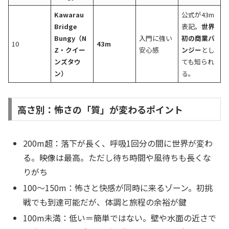
Kawarau
公式が43m
Bridge
表記。
世界
Bungy（N
入門に強い
初の商業バ
10
43m
Z・クイー
安心感
ンジー
とし
ンズタウ
ても知られ
ン）
る。
高さ別：怖さの「質」が変わるポイント
200m超：落下が長く、呼吸1回分の間に世界が変わ
る。映像は最高。ただし待ち時間や風待ちも長くな
りがち
100〜150m：怖さと快感が同時に来るゾーン。初挑
戦でも到達可能だが、体調と旅程の余裕が鍵
100m未満：低い＝簡単ではない。壁や水面の近さで