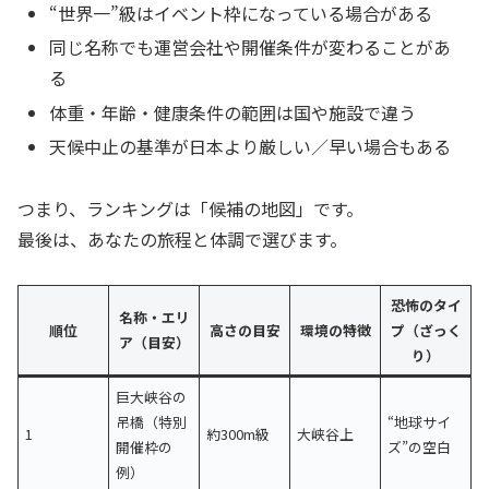
“世界一”級はイベント枠になっている場合がある
同じ名称でも運営会社や開催条件が変わることがあ
る
体重・年齢・健康条件の範囲は国や施設で違う
天候中止の基準が日本より厳しい／早い場合もある
つまり、ランキングは「候補の地図」です。
最後は、あなたの旅程と体調で選びます。
恐怖のタイ
名称・エリ
順位
高さの目安
環境の特徴
プ（ざっく
ア（目安）
り）
巨大峡谷の
吊橋（特別
“地球サイ
1
約300m級
大峡谷上
開催枠の
ズ”の空白
例）