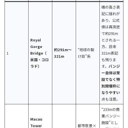
橋の高さ表
記に揺れが
あり、公式
値は再測定
で約291m
Royal
とされる一
Gorge
方、旧来
約291m〜
“地球の裂
1
Bridge（
321m表記
321m
け目”系
米国・コロ
も残りま
ラド）
す。
バンジ
ー自体は常
設でなく特
別開催枠に
なりやすい
点も注意。
“233mの商
業バンジー
Macau
施設”とし
Tower
都市夜景×