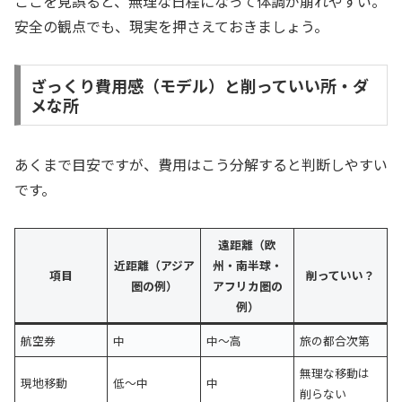
ここを見誤ると、無理な日程になって体調が崩れやすい。
安全の観点でも、現実を押さえておきましょう。
ざっくり費用感（モデル）と削っていい所・ダ
メな所
あくまで目安ですが、費用はこう分解すると判断しやすい
です。
遠距離（欧
近距離（アジア
州・南半球・
項目
削っていい？
圏の例）
アフリカ圏の
例）
航空券
中
中〜高
旅の都合次第
無理な移動は
現地移動
低〜中
中
削らない