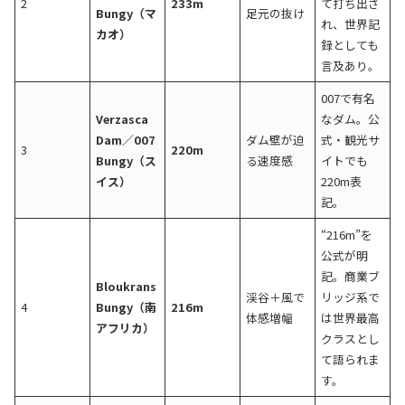
2
233m
て打ち出さ
Bungy（マ
足元の抜け
れ、世界記
カオ）
録としても
言及あり。
007で有名
Verzasca
なダム。公
Dam／007
ダム壁が迫
式・観光サ
3
220m
Bungy（ス
る速度感
イトでも
イス）
220m表
記。
“216m”を
公式が明
記。商業ブ
Bloukrans
渓谷＋風で
リッジ系で
4
Bungy（南
216m
体感増幅
は世界最高
アフリカ）
クラスとし
て語られま
す。