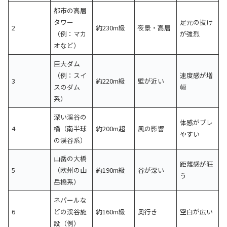
都市の高層
タワー
足元の抜け
2
約230m級
夜景・高層
（例：マカ
が強烈
オなど）
巨大ダム
（例：スイ
速度感が増
3
約220m級
壁が近い
スのダム
幅
系）
深い渓谷の
体感がブレ
4
橋（南半球
約200m超
風の影響
やすい
の渓谷系）
山岳の大橋
距離感が狂
5
（欧州の山
約190m級
谷が深い
う
岳橋系）
ネパールな
6
どの渓谷施
約160m級
奥行き
空白が広い
設（例）