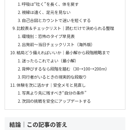
呼吸は“吐く”を長く、体を戻す
視線は遠く、足元を見ない
自己合図とカウントで迷いを短くする
比較表＆チェックリスト｜読むだけで決められる整理
環境別：恐怖のタイプ早見表
出発前〜当日チェックリスト（海外版）
結局どう備えればいいか｜最小解から段階戦略まで
迷ったらこれでよい（最小解）
背伸びするなら段階を踏む（30→100→200m）
同行者がいるときの現実的な段取り
体験を次に活かす｜安全メモと見直し
写真より先に残すべき“自分の条件”
次回の挑戦を安全にアップデートする
結論｜この記事の答え