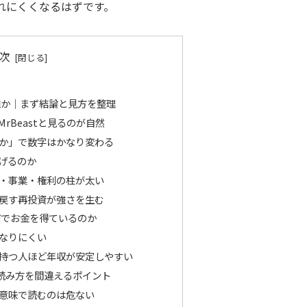
れにくくなるはずです。
次
は誰か｜まず結論と見方を整理
MrBeastと見るのが自然
か」で数字はかなり変わる
稼げるのか
・事業・権利の柱が太い
戻す再投資が強さを生む
は何でお金を得ているのか
なりにくい
持つ人ほど年収が安定しやすい
読み方を間違えるポイント
意味で読むのは危ない