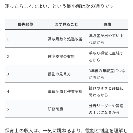
迷ったらこれでよい、という最小解は次の通りです。
優先順位
まず見ること
理由
年収差が出やすい中
1
賞与月数と処遇改善
心だから
手取り感覚に直結す
2
住宅支援の有無
るから
3年後の年収差につな
3
役割の見え方
がるから
続けやすさと評価に
4
職員配置と残業実態
関わるから
分野リーダーや昇進
5
研修制度
の土台になるから
保育士の収入は、一気に跳ねるより、役割と制度を理解し