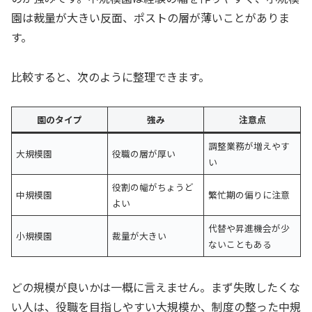
園は裁量が大きい反面、ポストの層が薄いことがありま
す。
比較すると、次のように整理できます。
園のタイプ
強み
注意点
調整業務が増えやす
大規模園
役職の層が厚い
い
役割の幅がちょうど
中規模園
繁忙期の偏りに注意
よい
代替や昇進機会が少
小規模園
裁量が大きい
ないこともある
どの規模が良いかは一概に言えません。まず失敗したくな
い人は、役職を目指しやすい大規模か、制度の整った中規