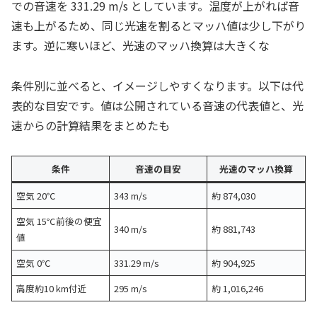
での音速を 331.29 m/s としています。温度が上がれば音
速も上がるため、同じ光速を割るとマッハ値は少し下がり
ます。逆に寒いほど、光速のマッハ換算は大きくな
条件別に並べると、イメージしやすくなります。以下は代
表的な目安です。値は公開されている音速の代表値と、光
速からの計算結果をまとめたも
条件
音速の目安
光速のマッハ換算
空気 20℃
343 m/s
約 874,030
空気 15℃前後の便宜
340 m/s
約 881,743
値
空気 0℃
331.29 m/s
約 904,925
高度約10 km付近
295 m/s
約 1,016,246