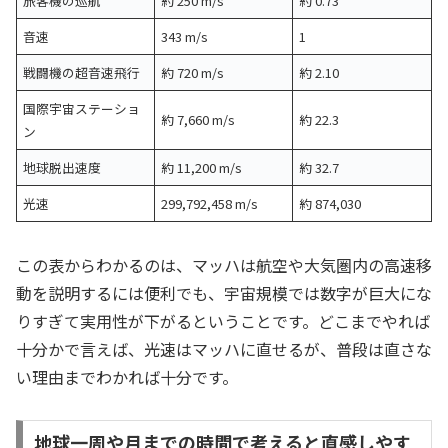
旅客機の巡航
約 250 m/s
約 0.73
音速
343 m/s
1
戦闘機の超音速飛行
約 720 m/s
約 2.10
国際宇宙ステーショ
約 7,660 m/s
約 22.3
ン
地球脱出速度
約 11,200 m/s
約 32.7
光速
299,792,458 m/s
約 874,030
この表からわかるのは、マッハは航空や大気圏内の高速移
動を説明するには便利でも、宇宙規模では数字が巨大にな
りすぎて実用性が下がるということです。どこまでやれば
十分かで言えば、光速はマッハに直せるが、普段は直さな
い理由までわかれば十分です。
地球一周や月までの時間で考えると直感しやす