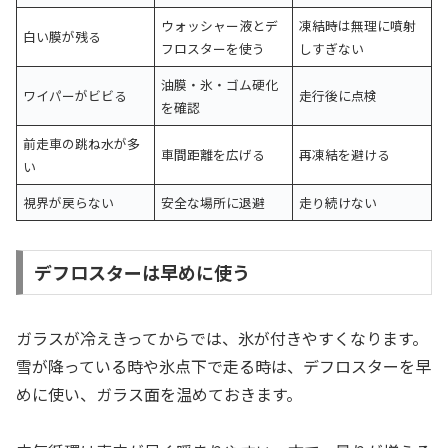
ウォッシャー液とデ
凍結時は無理に噴射
白い膜が残る
フロスターを使う
しすぎない
油膜・氷・ゴム硬化
ワイパーがビビる
走行後に点検
を確認
前走車の跳ね水が多
車間距離を広げる
再凍結を避ける
い
視界が戻らない
安全な場所に退避
走り続けない
デフロスターは早めに使う
ガラスが冷えきってからでは、氷が付きやすくなります。
雪が降っている時や氷点下で走る時は、デフロスターを早
めに使い、ガラス面を温めておきます。