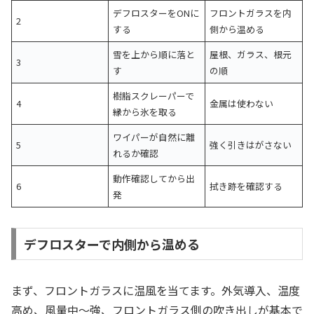
デフロスターをONに
フロントガラスを内
2
する
側から温める
雪を上から順に落と
屋根、ガラス、根元
3
す
の順
樹脂スクレーパーで
4
金属は使わない
縁から氷を取る
ワイパーが自然に離
5
強く引きはがさない
れるか確認
動作確認してから出
6
拭き跡を確認する
発
デフロスターで内側から温める
まず、フロントガラスに温風を当てます。外気導入、温度
高め、風量中〜強、フロントガラス側の吹き出しが基本で