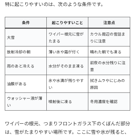
特に起こりやすいのは、次のような条件です。
条件
起こりやすいこと
注意点
ワイパー根元に雪が
カウル周辺の雪詰ま
大雪
たまる
りに注意
放射冷却の朝
薄い氷や霜が付く
晴れた朝でも凍る
前夜の水分残りに注
雨のあと冷える
水分がそのまま凍る
意
氷や水滴が残りやす
拭きムラやにじみの
油膜がある
い
原因
ウォッシャー液が薄
噴射後に凍る
冬用濃度を確認
い
ワイパーの根元、つまりフロントガラス下のくぼんだ部分
は、雪がたまりやすい場所です。ここに雪や氷が残ると、