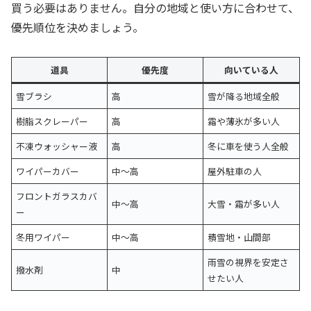
買う必要はありません。自分の地域と使い方に合わせて、
優先順位を決めましょう。
道具
優先度
向いている人
雪ブラシ
高
雪が降る地域全般
樹脂スクレーパー
高
霜や薄氷が多い人
不凍ウォッシャー液
高
冬に車を使う人全般
ワイパーカバー
中〜高
屋外駐車の人
フロントガラスカバ
中〜高
大雪・霜が多い人
ー
冬用ワイパー
中〜高
積雪地・山間部
雨雪の視界を安定さ
撥水剤
中
せたい人