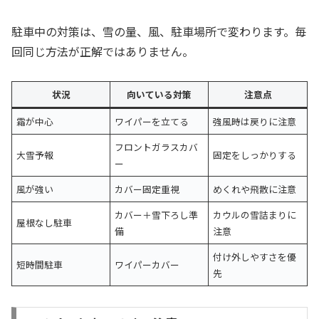
駐車中の対策は、雪の量、風、駐車場所で変わります。毎
回同じ方法が正解ではありません。
状況
向いている対策
注意点
霜が中心
ワイパーを立てる
強風時は戻りに注意
フロントガラスカバ
大雪予報
固定をしっかりする
ー
風が強い
カバー固定重視
めくれや飛散に注意
カバー＋雪下ろし準
カウルの雪詰まりに
屋根なし駐車
備
注意
付け外しやすさを優
短時間駐車
ワイパーカバー
先