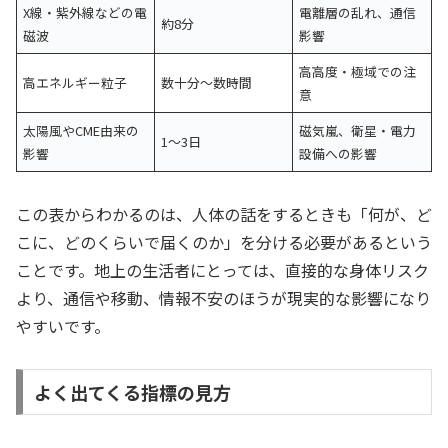
X線・紫外線などの電
電離層の乱れ、通信
約8分
磁波
影響
高高度・極域での注
高エネルギー粒子
数十分〜数時間
意
太陽風やCME由来の
磁気嵐、衛星・電力
1〜3日
影響
設備への影響
この表からわかるのは、人体の話をするときも「何が、ど
こに、どのくらいで届くのか」を分ける必要があるという
ことです。地上の生活者にとっては、直接的な身体リスク
より、通信や移動、情報不安のほうが現実的な影響になり
やすいです。
よく出てくる指標の見方