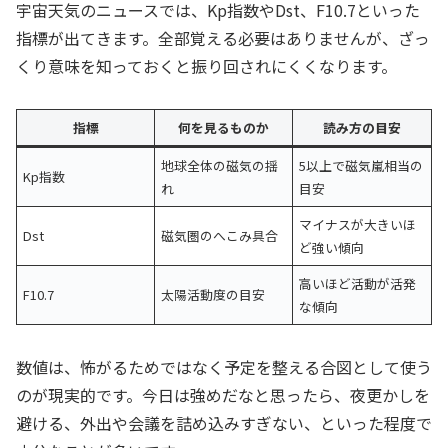
宇宙天気のニュースでは、Kp指数やDst、F10.7といった
指標が出てきます。全部覚える必要はありませんが、ざっ
くり意味を知っておくと振り回されにくくなります。
指標
何を見るものか
読み方の目安
地球全体の磁気の揺
5以上で磁気嵐相当の
Kp指数
れ
目安
マイナスが大きいほ
Dst
磁気圏のへこみ具合
ど強い傾向
高いほど活動が活発
F10.7
太陽活動度の目安
な傾向
数値は、怖がるためではなく予定を整える合図として使う
のが現実的です。今日は強めだなと思ったら、夜更かしを
避ける、外出や会議を詰め込みすぎない、といった程度で