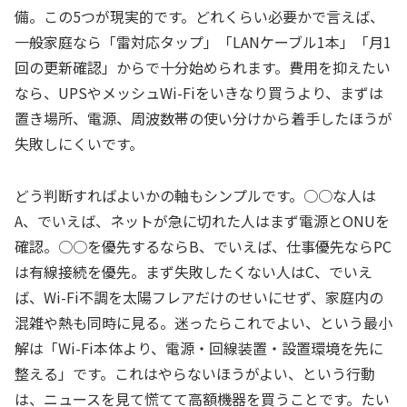
備。この5つが現実的です。どれくらい必要かで言えば、
一般家庭なら「雷対応タップ」「LANケーブル1本」「月1
回の更新確認」からで十分始められます。費用を抑えたい
なら、UPSやメッシュWi-Fiをいきなり買うより、まずは
置き場所、電源、周波数帯の使い分けから着手したほうが
失敗しにくいです。
どう判断すればよいかの軸もシンプルです。○○な人は
A、でいえば、ネットが急に切れた人はまず電源とONUを
確認。○○を優先するならB、でいえば、仕事優先ならPC
は有線接続を優先。まず失敗したくない人はC、でいえ
ば、Wi-Fi不調を太陽フレアだけのせいにせず、家庭内の
混雑や熱も同時に見る。迷ったらこれでよい、という最小
解は「Wi-Fi本体より、電源・回線装置・設置環境を先に
整える」です。これはやらないほうがよい、という行動
は、ニュースを見て慌てて高額機器を買うことです。たい