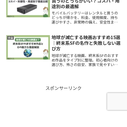
買うのどっちがいい？コスパ・用
途別の最適解
モバイルバッテリーはレンタルと買うの
どっちが得かを、料金、使用頻度、持ち
運びやすさ、非常時の備え、安全性まで
含めて整理。自分に合う選び方がすぐ分
かる比較ガイドです。
地球が滅亡する映画おすすめ15選
宇宙
｜終末系SFの名作と失敗しない選
び方
地球が滅亡する映画、終末系SFのおすす
め作品をタイプ別に整理。初心者向けの
選び方、怖さの目安、家族で見やすい作
品、重め作品の注意点まで、迷わず1本を
選べる形で解説します。
スポンサーリンク