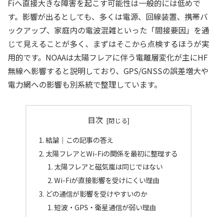
Fiへ直接大きな障害を起こす可能性は一般的には低めで
す。影響が出るとしても、多くは電源、回線装置、携帯バ
ックアップ、家庭内の電波混雑といった「間接要因」を通
じて見えることが多く、まずはそこから点検するほうが実
用的です。NOAAは太陽フレアに伴う電離層変化が主にHF
無線へ影響すると説明しており、GPS/GNSSの誤差増大や
電力網への影響も別系統で整理しています。
目次
結論｜この記事の答え
太陽フレアとWi-Fiの関係を最初に整理する
太陽フレアと磁気嵐は同じではない
Wi-Fiが直接影響を受けにくい理由
どの通信が影響を受けやすいのか
短波・GPS・衛星通信が弱い理由