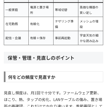
電源と置き場
高価な機器の
一般家庭
帯域切替
所
買い足し
テザリング準
メッシュの増
在宅勤務
有線化
備
設
宇宙天気の細
配信・会議
有線＋保存
事前再起動
かな読み込み
保管・管理・見直しのポイント
何をどの頻度で見直すか
見直し頻度は、月1回で十分です。ファームウェア更新、
ほこり、熱、タップの劣化、LANケーブルの傷み、置き場
所の再確認。これだけでかなり違います。季節要因として