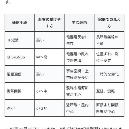
す。
影響の受けや
家庭での見え
通信手段
主な理由
すさ
方
電離層反射に
長距離無線の
HF短波
高い
依存
不通
電離層の乱れ
位置ずれ、測
GPS/GNSS
中〜高
で誤差増
位不安定
宇宙空間・上
衛星通信
高い
一時的な劣化
空経路が長い
混雑や電源影
携帯回線
小〜中
遅延、混雑
響が中心
近距離・屋内
直接より間接
Wi-Fi
小さい
中心
影響が中心