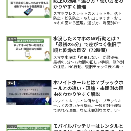
防止の効果・選び方・使い方をわ
かりやすく整理
スマホブレスレットのメリットを、落下
防止・紛失防止・取り出しやすさ・おし
ゃれの面から整理。選び方、場面別の使
い方、よくある失敗、手入れ、買う前の
チェックポイントまで、日常で迷わず使
える形でまとめました。
水没したスマホのNG行動とは？
スマホ
「最初の5分」で差がつく復旧手
順と乾燥の目安（72時間）
スマホ水没は「通電しない」が最優先。
最初の5分〜72時間の正しい手順、液体別
の注意、NG行動、復旧チェック表と再発
防止策まで家庭目線で整理。
ホワイトホールとは？ブラックホ
宇宙
ールとの違い・理論・未観測の理
由をわかりやすく解説
ホワイトホールとは何かを、ブラックホ
ールとの違いから整理。一般相対性理論
で現れる理由、なぜ未観測なのか、ワー
ムホールや量子重力との関係、学び方の
順番まで、迷わず理解できる形で解説し
ます。
モバイルバッテリーはレンタルと
スマホ