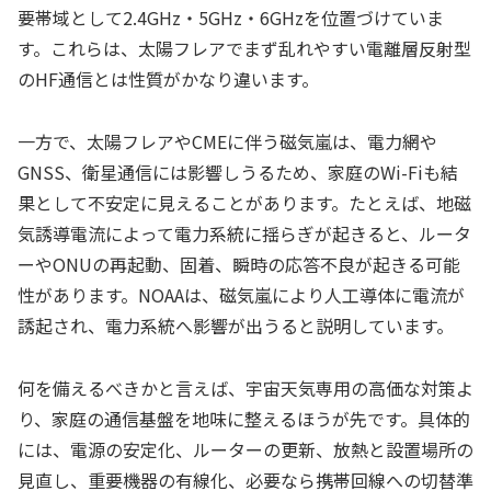
要帯域として2.4GHz・5GHz・6GHzを位置づけていま
す。これらは、太陽フレアでまず乱れやすい電離層反射型
のHF通信とは性質がかなり違います。
一方で、太陽フレアやCMEに伴う磁気嵐は、電力網や
GNSS、衛星通信には影響しうるため、家庭のWi-Fiも結
果として不安定に見えることがあります。たとえば、地磁
気誘導電流によって電力系統に揺らぎが起きると、ルータ
ーやONUの再起動、固着、瞬時の応答不良が起きる可能
性があります。NOAAは、磁気嵐により人工導体に電流が
誘起され、電力系統へ影響が出うると説明しています。
何を備えるべきかと言えば、宇宙天気専用の高価な対策よ
り、家庭の通信基盤を地味に整えるほうが先です。具体的
には、電源の安定化、ルーターの更新、放熱と設置場所の
見直し、重要機器の有線化、必要なら携帯回線への切替準