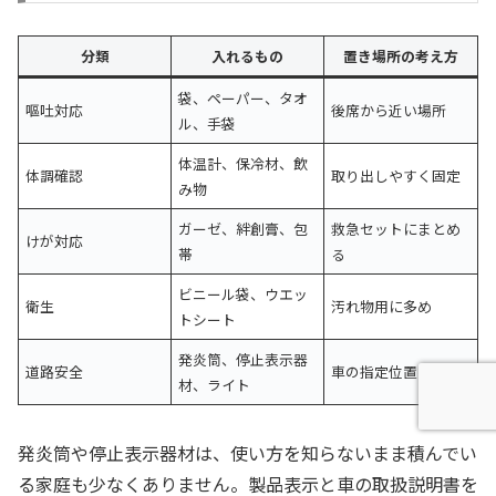
分類
入れるもの
置き場所の考え方
袋、ペーパー、タオ
嘔吐対応
後席から近い場所
ル、手袋
体温計、保冷材、飲
体調確認
取り出しやすく固定
み物
ガーゼ、絆創膏、包
救急セットにまとめ
けが対応
帯
る
ビニール袋、ウエッ
衛生
汚れ物用に多め
トシート
発炎筒、停止表示器
道路安全
車の指定位置を確認
材、ライト
発炎筒や停止表示器材は、使い方を知らないまま積んでい
る家庭も少なくありません。製品表示と車の取扱説明書を