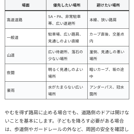
場面
優先したい場所
避けたい場所
SA・PA、非常駐車
高速道路
本線、狭い路肩
帯、広い退避所
駐車場、広い路肩、
カーブ直後、交差点
一般道
見通しのよい直線
内
広い待避所、落石の
崖側、見通しの悪い
山道
少ない場所
場所
明るく見通しのよい
暗いカーブ、坂の途
夜間
場所
中
水がたまらない広い
アンダーパス、冠水
豪雨
場所
箇所
やむを得ず路肩に止める場合でも、道路側のドアは開けな
いことを基本にします。子どもを降ろす必要がある場合
は、歩道側やガードレールの外など、周囲の安全を確認し