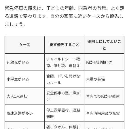
緊急停車の備えは、子どもの年齢、同乗者の有無、よく走
る道路で変わります。自分の家庭に近いケースから優先し
ましょう。
後回しにしてよいこ
ケース
まず優先すること
と
チャイルドシート確
乳幼児がいる
細かい訓練ログ
認、嘔吐袋、着替え
合図、ドアを開けな
小学生がいる
大量の装備
いルール
安全停車の型、声掛
大人1人運転
車内での細かい処置
け
停止表示器材、退避
高速道路が多い
車内清掃用品の充実
判断
袋、タオル、休憩計