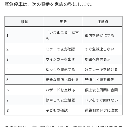
緊急停車は、次の順番を家族の型にします。
順番
動き
注意点
「いま止まる」と言
1
車内を静かにする
う
2
ミラーで後方確認
すぐ急減速しない
3
ウインカーを出す
周囲へ意思表示
4
ゆっくり減速する
急ブレーキを避ける
5
安全な場所へ寄せる
見通しと幅を優先
6
ハザードを点ける
停止後も周囲に合図
7
停車して安全確認
ドアをすぐ開けない
8
子どもの確認
道路側のドアに注意