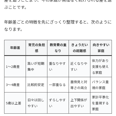
ぶことです。
年齢差ごとの特徴を先にざっくり整理すると、次のように
なります。
育児の負担
教育費の重
きょうだい
向きやすい
年齢差
感
なり
の距離感
家庭
体力があり
高いが短期
重なりやす
近くなりや
1〜2歳差
支援も使え
集中
い
すい
る家庭
面倒見と対
バランス重
3〜4歳差
比較的安定
一部重なる
等さの両立
視の家庭
家計平準化
日々は回し
ずらしやす
上下関係が
5歳以上差
を重視する
やすい
い
出やすい
家庭