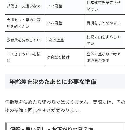
日常運営を安定させ
共働き・支援少なめ
3〜4歳差
やすい
支援あり・早めに育
1〜2歳差
育児をまとめやすい
児を終えたい
出費の山をずらしや
教育費を分散したい
5歳以上差
すい
三人きょうだいを検
全体の重なりで考え
混合型も検討
討
る必要がある
年齢差を決めたあとに必要な準備
年齢差を決めたら終わりではありません。実際には、その
後の準備で回しやすさが変わります。
保管・買い足し・お下がりの考え方