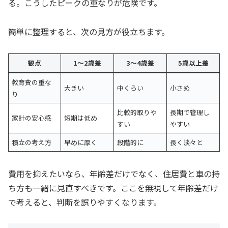
る。こうしたピークの重なりが危険です。
簡単に整理すると、次の見方が役立ちます。
観点
1〜2歳差
3〜4歳差
5歳以上差
教育費の重な
大きい
中くらい
小さめ
り
比較的取りや
長期で管理し
家計の安心感
短期は低め
すい
やすい
積立の考え方
早めに厚く
段階的に
長く淡々と
費用を抑えたいなら、年齢差だけでなく、住居費と車の持
ち方も一緒に見直すべきです。ここを無視して年齢差だけ
で考えると、判断を誤りやすくなります。