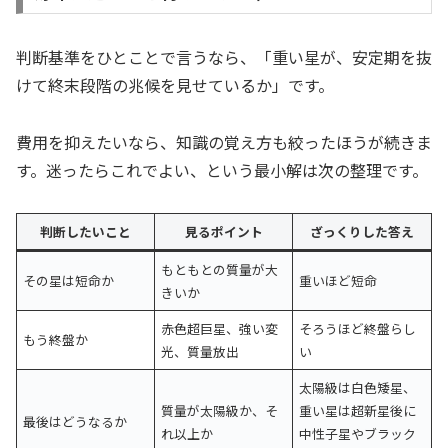
判断基準をひとことで言うなら、「重い星が、安定期を抜
けて終末段階の兆候を見せているか」です。
費用を抑えたいなら、知識の覚え方も絞ったほうが続きま
す。迷ったらこれでよい、という最小解は次の整理です。
判断したいこと
見るポイント
ざっくりした答え
もともとの質量が大
その星は短命か
重いほど短命
きいか
赤色超巨星、強い変
そろうほど終盤らし
もう終盤か
光、質量放出
い
太陽級は白色矮星、
質量が太陽級か、そ
重い星は超新星後に
最後はどうなるか
れ以上か
中性子星やブラック