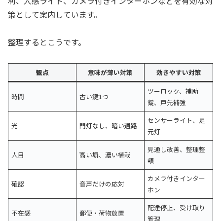
利、人感ライト、カメラ付きインターホンなどを有効な対
策として案内しています。
整理するとこうです。
観点
意味が薄い対策
効きやすい対策
ツーロック、補助
時間
古い鍵1つ
錠、戸先補強
センサーライト、足
光
門灯なし、暗い通路
元灯
見通し改善、整理整
人目
高い塀、濃い植栽
頓
カメラ付きインター
確認
音声だけの応対
ホン
配達停止、受け取り
不在感
郵便・荷物放置
管理