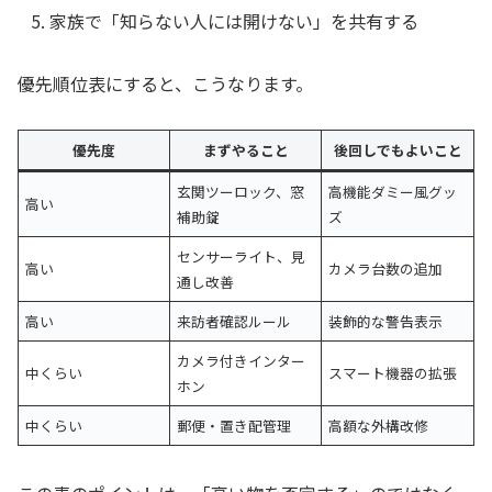
家族で「知らない人には開けない」を共有する
優先順位表にすると、こうなります。
優先度
まずやること
後回しでもよいこと
玄関ツーロック、窓
高機能ダミー風グッ
高い
補助錠
ズ
センサーライト、見
高い
カメラ台数の追加
通し改善
高い
来訪者確認ルール
装飾的な警告表示
カメラ付きインター
中くらい
スマート機器の拡張
ホン
中くらい
郵便・置き配管理
高額な外構改修