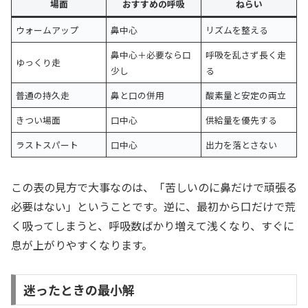
場面
おすすめの呼吸
ねらい
ウォームアップ
鼻中心
リズムを整える
鼻中心＋必要なら口
呼吸を乱さず長く走
ゆっくり走
少し
る
普通の持久走
鼻と口の併用
酸素量と安定の両立
きつい場面
口中心
供給量を優先する
ラストスパート
口中心
出力を落とさない
この表の見方で大事なのは、「苦しいのに鼻だけで頑張る
必要はない」ということです。逆に、最初から口だけで荒
く吸ってしまうと、呼吸数ばかり増えて浅くなり、すぐに
息が上がりやすくなります。
迷ったときの最小解