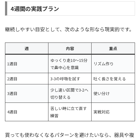
4週間の実践プラン
継続しやすい目安として、次のような形なら現実的です。
週
内容
重点
ゆっくり走10〜15分
1週目
リズム作り
で鼻中心を意識
2週目
3-3の呼吸を試す
吐く長さを覚える
少し速い区間で3-2へ
3週目
使い分け
切り替える
苦しい時に立て直す
4週目
実戦対応
練習
買っても使わなくなるパターンを避けたいなら、器具や複