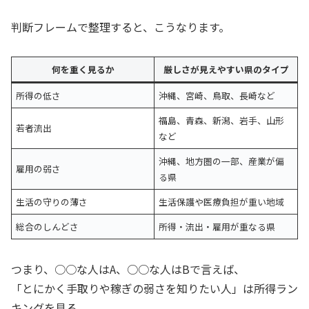
判断フレームで整理すると、こうなります。
何を重く見るか
厳しさが見えやすい県のタイプ
所得の低さ
沖縄、宮崎、鳥取、長崎など
福島、青森、新潟、岩手、山形
若者流出
など
沖縄、地方圏の一部、産業が偏
雇用の弱さ
る県
生活の守りの薄さ
生活保護や医療負担が重い地域
総合のしんどさ
所得・流出・雇用が重なる県
つまり、○○な人はA、○○な人はBで言えば、
「とにかく手取りや稼ぎの弱さを知りたい人」は所得ラン
キングを見る。