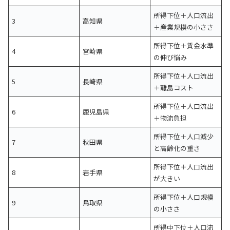
所得下位＋人口流出
3
高知県
＋産業規模の小ささ
所得下位＋賃金水準
4
宮崎県
の伸び悩み
所得下位＋人口流出
5
長崎県
＋離島コスト
所得下位＋人口流出
6
鹿児島県
＋物流負担
所得下位＋人口減少
7
秋田県
と高齢化の重さ
所得下位＋人口流出
8
岩手県
が大きい
所得下位＋人口規模
9
鳥取県
の小ささ
所得中下位＋人口流