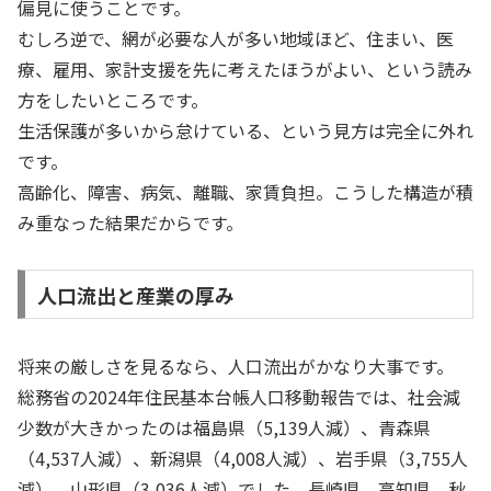
偏見に使うことです。
むしろ逆で、網が必要な人が多い地域ほど、住まい、医
療、雇用、家計支援を先に考えたほうがよい、という読み
方をしたいところです。
生活保護が多いから怠けている、という見方は完全に外れ
です。
高齢化、障害、病気、離職、家賃負担。こうした構造が積
み重なった結果だからです。
人口流出と産業の厚み
将来の厳しさを見るなら、人口流出がかなり大事です。
総務省の2024年住民基本台帳人口移動報告では、社会減
少数が大きかったのは福島県（5,139人減）、青森県
（4,537人減）、新潟県（4,008人減）、岩手県（3,755人
減）、山形県（3,036人減）でした。長崎県、高知県、秋