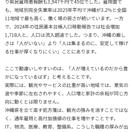
り県民雇用者報酬も3,947千円で45位でした。雇用面で
も、地域別完全失業率は2025年平均で沖縄が3.2％と全国
11地域で最も高く、働く場の弱さが続いています。一方
で、2024年の住民基本台帳人口移動報告では社会増加
1,718人と、人口は流入超過でした。つまり、沖縄の厳し
さは「人がいない」より「人は集まるのに、安定して稼げ
る仕事が厚くなりにくい」ことにあります。
ここで勘違いしやすいのは、「人が増えているのだから豊
かになっているはず」と考えることです。
実際には、観光やサービスの比重が高い地域では、景気の
波や季節に左右されやすく、人口増と家計の余裕が同じ方
向に動くとは限りません。
沖縄県を立て直す処方箋は、観光の強みを消すことではな
く、通年雇用と高付加価値の仕事を増やすことです。
IT、物流、医療、教育、整備系。こうした職種の厚みが出