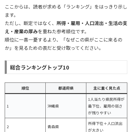
ここからは、読者が求める「ランキング」をはっきり示し
ます。
ただし、断定ではなく、
所得・雇用・人口流出・生活の支
え・産業の厚み
を重ねた参考順位です。
順位に一喜一憂するより、「なぜこの県がここに来るの
か」を見るための表だと受け取ってください。
総合ランキングトップ10
順位
都道府県
主に重く見た点
1人当たり県民所得が
1
沖縄県
最下位、雇用の弱さ
が残りやすい
所得下位＋人口流出
2
青森県
が大きい