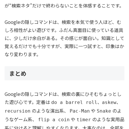
が“検索ネタ”だけで終わらないことを体感することです。
Googleの隠しコマンドは、検索を本気で使う人ほど、む
しろ相性がよい遊びです。ふだん真面目に使っている道具
に、少しだけ余白がある。その感じが面白い。知識として
覚えるだけでも十分ですが、実際に一つ試すと、印象はか
なり変わります。
まとめ
Googleの隠しコマンドは、検索の裏にひそむちょっとし
た遊び心です。定番は
、
、
do a barrel roll
askew
のような演出系、
や
のよ
recursion
Pac-Man
Snake
うなゲーム系、
や
のような実用品
flip a coin
timer
系に分けると理解しやすくなります。大事なのは、全部を