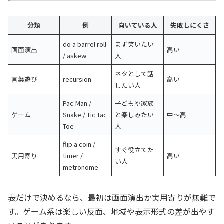
分類
例
向いている人
失敗しにくさ
do a barrel roll
まず笑いたい
画面演出
高い
/ askew
人
ネタとして話
言葉遊び
recursion
高い
したい人
Pac-Man /
子どもや家族
ゲーム
Snake / Tic Tac
と楽しみたい
中〜高
Toe
人
flip a coin /
すぐ役立てた
実用寄り
timer /
高い
い人
metronome
表だけで決めるなら、最初は画面演出か実用寄りが無難で
す。ゲーム系は楽しい反面、地域や表示形式の差が出やす