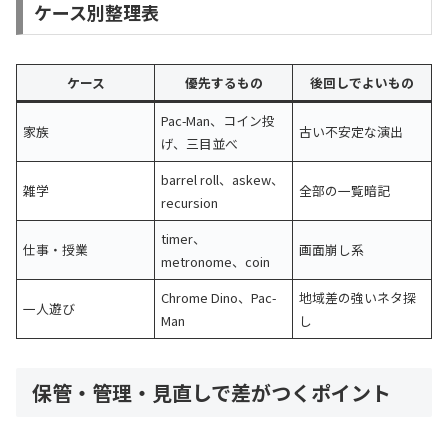
ケース別整理表
ケース
優先するもの
後回しでよいもの
Pac-Man、コイン投
家族
古い不安定な演出
げ、三目並べ
barrel roll、askew、
雑学
全部の一覧暗記
recursion
timer、
仕事・授業
画面崩し系
metronome、coin
Chrome Dino、Pac-
地域差の強いネタ探
一人遊び
Man
し
保管・管理・見直しで差がつくポイント