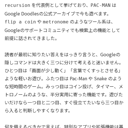
を代表例として挙げており、
は
recursion
PAC-MAN
Google Doodlesの公式アーカイブで今も遊べます。
や
のようなツール系は、
flip a coin
metronome
Googleのサポートコミュニティでも検索上の機能として
前提に話されてきました。
読者が最初に知りたい答えをはっきり言うと、Googleの
隠しコマンドは大きく三つに分けて考えると迷いません。
ひとつ目は「画面が少し動く」「言葉でくすっとさせる」
ような軽いお遊び。ふたつ目は Pac-Man や Snake のよう
な短時間のゲーム。みっつ目はコイン投げ、タイマー、メ
トロノームのような、半分実用に寄った機能です。遊びた
いだけなら一つ目と二つ目、すぐ役立てたいなら三つ目か
ら入ると判断しやすくなります。
何を備えるべきかで言えば、特別なアプリや拡張機能は基