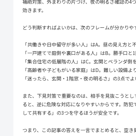
補助対策、外まわりの片づけ、夜の明るさ確認の4
効きます。
どう判断すればよいかは、次のフレームが分かりや
「共働きや日中留守が多い人」はA。昼の見え方と
「一戸建てで庭側や裏口がある人」はB。勝手口と
「集合住宅の低層階の人」はC。玄関とベランダ側
「高齢者や子どもがいる家庭」はD。難しい設備よ
「迷ったら、玄関・1階窓・夜の明るさ」の3点でよ
また、下見対策で重要なのは、相手を見抜こうとし
ると、逆に危険な対応になりやすいからです。防犯
して共有する」の3つを守るほうが安全です。
つまり、この記事の答えを一言でまとめると、空き