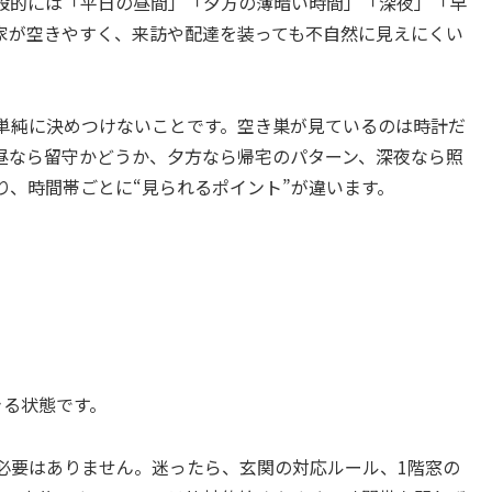
般的には「平日の昼間」「夕方の薄暗い時間」「深夜」「早
家が空きやすく、来訪や配達を装っても不自然に見えにくい
単純に決めつけないことです。空き巣が見ているのは時計だ
昼なら留守かどうか、夕方なら帰宅のパターン、深夜なら照
り、時間帯ごとに“見られるポイント”が違います。
きる状態です。
必要はありません。迷ったら、玄関の対応ルール、1階窓の