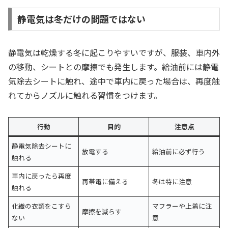
静電気は冬だけの問題ではない
静電気は乾燥する冬に起こりやすいですが、服装、車内外
の移動、シートとの摩擦でも発生します。給油前には静電
気除去シートに触れ、途中で車内に戻った場合は、再度触
れてからノズルに触れる習慣をつけます。
行動
目的
注意点
静電気除去シートに
放電する
給油前に必ず行う
触れる
車内に戻ったら再度
再帯電に備える
冬は特に注意
触れる
化繊の衣類をこすら
マフラーや上着に注
摩擦を減らす
ない
意