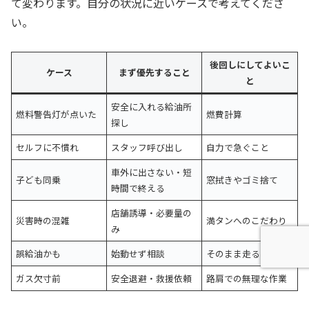
て変わります。自分の状況に近いケースで考えてくださ
い。
後回しにしてよいこ
ケース
まず優先すること
と
安全に入れる給油所
燃料警告灯が点いた
燃費計算
探し
セルフに不慣れ
スタッフ呼び出し
自力で急ぐこと
車外に出さない・短
子ども同乗
窓拭きやゴミ捨て
時間で終える
店舗誘導・必要量の
災害時の混雑
満タンへのこだわり
み
誤給油かも
始動せず相談
そのまま走ること
ガス欠寸前
安全退避・救援依頼
路肩での無理な作業