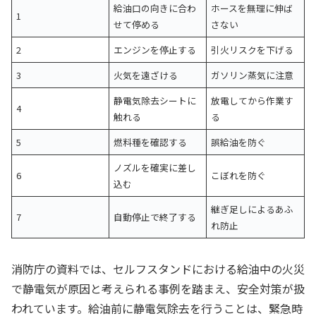
給油口の向きに合わ
ホースを無理に伸ば
1
せて停める
さない
2
エンジンを停止する
引火リスクを下げる
3
火気を遠ざける
ガソリン蒸気に注意
静電気除去シートに
放電してから作業す
4
触れる
る
5
燃料種を確認する
誤給油を防ぐ
ノズルを確実に差し
6
こぼれを防ぐ
込む
継ぎ足しによるあふ
7
自動停止で終了する
れ防止
消防庁の資料では、セルフスタンドにおける給油中の火災
で静電気が原因と考えられる事例を踏まえ、安全対策が扱
われています。給油前に静電気除去を行うことは、緊急時