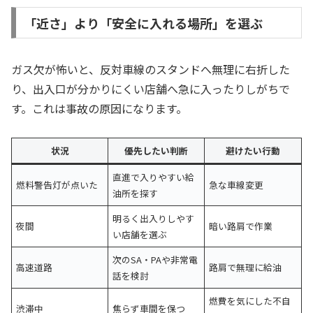
「近さ」より「安全に入れる場所」を選ぶ
ガス欠が怖いと、反対車線のスタンドへ無理に右折した
り、出入口が分かりにくい店舗へ急に入ったりしがちで
す。これは事故の原因になります。
状況
優先したい判断
避けたい行動
直進で入りやすい給
燃料警告灯が点いた
急な車線変更
油所を探す
明るく出入りしやす
夜間
暗い路肩で作業
い店舗を選ぶ
次のSA・PAや非常電
高速道路
路肩で無理に給油
話を検討
燃費を気にした不自
渋滞中
焦らず車間を保つ