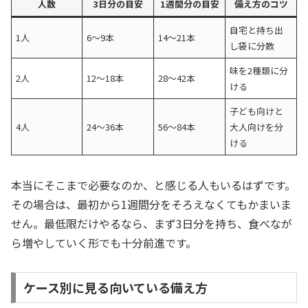
人数
3日分の目安
1週間分の目安
備え方のコツ
自宅と持ち出
1人
6〜9本
14〜21本
し袋に分散
味を2種類に分
2人
12〜18本
28〜42本
ける
子ども向けと
4人
24〜36本
56〜84本
大人向けを分
ける
本当にそこまで必要なのか、と感じる人もいるはずです。
その場合は、最初から1週間分をそろえなくてもかまいま
せん。最低限だけやるなら、まず3日分を持ち、食べなが
ら増やしていく形でも十分前進です。
ケース別に見る向いている備え方