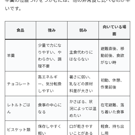
いです。
向いている場
食品
強み
弱み
面
少量で力にな
避難直後、移
りやすい、や
主食代わりに
羊羹
動前後、食欲
わらかい、調
はならない
がない時
理不要
高エネルギ
暑さに弱い、
初動、休憩、
チョコレート
ー、気分転換
乳などの原材
作業前後
しやすい
料差が大きい
かさばる、状
レトルトごは
食事の中心に
在宅避難、落
況によっては温
ん
なる
ち着いた食事
めたい
保存しやすく
口が乾きやす
軽食、持ち出
ビスケット類
軽い
いことがある
し用