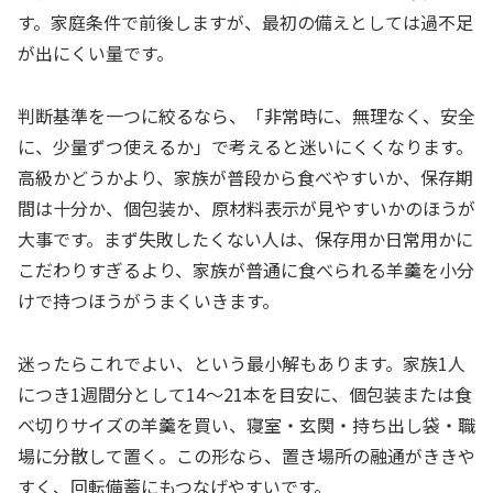
す。家庭条件で前後しますが、最初の備えとしては過不足
が出にくい量です。
判断基準を一つに絞るなら、「非常時に、無理なく、安全
に、少量ずつ使えるか」で考えると迷いにくくなります。
高級かどうかより、家族が普段から食べやすいか、保存期
間は十分か、個包装か、原材料表示が見やすいかのほうが
大事です。まず失敗したくない人は、保存用か日常用かに
こだわりすぎるより、家族が普通に食べられる羊羹を小分
けで持つほうがうまくいきます。
迷ったらこれでよい、という最小解もあります。家族1人
につき1週間分として14〜21本を目安に、個包装または食
べ切りサイズの羊羹を買い、寝室・玄関・持ち出し袋・職
場に分散して置く。この形なら、置き場所の融通がききや
すく、回転備蓄にもつなげやすいです。