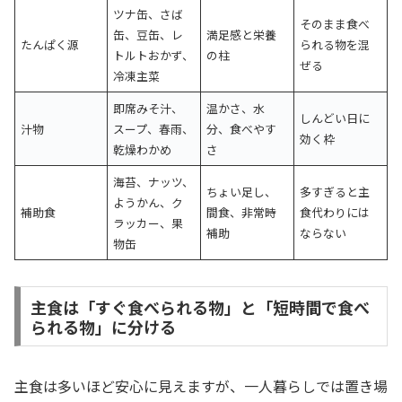
ツナ缶、さば
そのまま食べ
缶、豆缶、レ
満足感と栄養
たんぱく源
られる物を混
トルトおかず、
の柱
ぜる
冷凍主菜
即席みそ汁、
温かさ、水
しんどい日に
汁物
スープ、春雨、
分、食べやす
効く枠
乾燥わかめ
さ
海苔、ナッツ、
ちょい足し、
多すぎると主
ようかん、ク
補助食
間食、非常時
食代わりには
ラッカー、果
補助
ならない
物缶
主食は「すぐ食べられる物」と「短時間で食べ
られる物」に分ける
主食は多いほど安心に見えますが、一人暮らしでは置き場