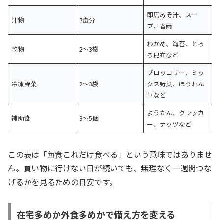
即席みそ汁、スー
汁物
7食分
プ、春雨
わかめ、海苔、とろ
乾物
2〜3袋
ろ昆布など
ブロッコリー、ミッ
冷凍野菜
2〜3袋
クス野菜、ほうれん
草など
ようかん、クラッカ
補助食
3〜5個
ー、ナッツなど
この表は「毎食これだけ食べる」という意味ではありませ
ん。買い物に行けない日が続いても、無理なく一週間つな
げるかを見るための目安です。
在宅多めか外食多めかで備え方を変える