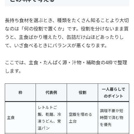
長持ち食材を選ぶとき、種類をたくさん知ることより大切
なのは「何の役割で置くか」です。役割を分けないまま買
うと、主食ばかり増えたり、缶詰だけ山ほどあったりし
て、いざ食べるときにバランスが悪くなります。
ここでは、主食・たんぱく源・汁物・補助食の4枠で整理
します。
一人暮らしで
枠
代表例
役割
のポイント
レトルトご
調理不要か短
飯、乾麺、冷
空腹を埋める
主食
時間で済む物
凍うどん、常
土台
を優先
温パン