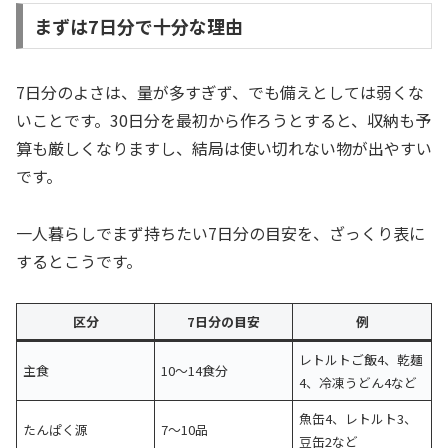
まずは7日分で十分な理由
7日分のよさは、量が多すぎず、でも備えとしては弱くな
いことです。30日分を最初から作ろうとすると、収納も予
算も厳しくなりますし、結局は使い切れない物が出やすい
です。
一人暮らしでまず持ちたい7日分の目安を、ざっくり表に
するとこうです。
区分
7日分の目安
例
レトルトご飯4、乾麺
主食
10〜14食分
4、冷凍うどん4など
魚缶4、レトルト3、
たんぱく源
7〜10品
豆缶2など