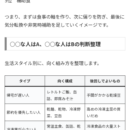
5位 補助食
つまり、まずは食事の軸を作り、次に偏りを防ぎ、最後に
気分転換や非常時補助を足していくイメージです。
○○な人はA、○○な人はBの判断整理
生活スタイル別に、向く組み方を整理します。
タイプ
向く構成
後回しでよいもの
レトルトご飯、缶
帰宅が遅い人
手間がかかる乾燥豆
詰、即席みそ汁
乾麺、乾物、冷凍野
高めの冷凍主菜の買
節約を優先したい人
菜、豆缶
いだめ
常温主食、缶詰、乾
冷凍食品の大量スト
冷凍庫が小さい人