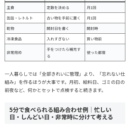
主食
定数を決める
月1回
缶詰・レトルト
古い物を手前に置く
月1回
乾物
開封日を書く
開封時
冷凍食品
入れすぎない
買い物前
手をつけたら補充す
非常用枠
使った都度
る
一人暮らしでは「全部きれいに管理」より、「忘れない仕
組み」を作るほうが大事です。月初、給料日、ゴミの日の
前夜など、何かとセットで点検すると続きます。
5分で食べられる組み合わせ例｜忙しい
日・しんどい日・非常時に分けて考える