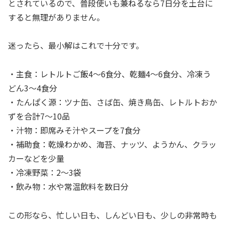
とされているので、普段使いも兼ねるなら7日分を土台に
すると無理がありません。
迷ったら、最小解はこれで十分です。
・主食：レトルトご飯4〜6食分、乾麺4〜6食分、冷凍う
どん3〜4食分
・たんぱく源：ツナ缶、さば缶、焼き鳥缶、レトルトおか
ずを合計7〜10品
・汁物：即席みそ汁やスープを7食分
・補助食：乾燥わかめ、海苔、ナッツ、ようかん、クラッ
カーなどを少量
・冷凍野菜：2〜3袋
・飲み物：水や常温飲料を数日分
この形なら、忙しい日も、しんどい日も、少しの非常時も