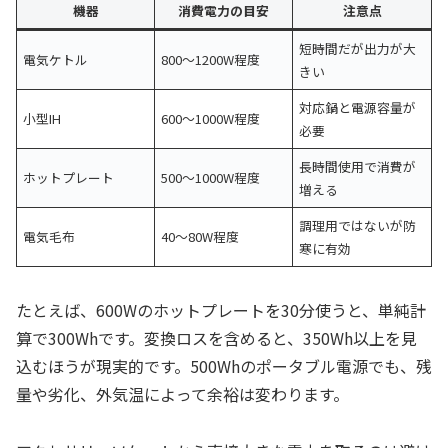
機器
消費電力の目安
注意点
短時間だが出力が大
電気ケトル
800〜1200W程度
きい
対応鍋と電源容量が
小型IH
600〜1000W程度
必要
長時間使用で消費が
ホットプレート
500〜1000W程度
増える
調理用ではないが防
電気毛布
40〜80W程度
寒に有効
たとえば、600Wのホットプレートを30分使うと、単純計
算で300Whです。変換ロスを含めると、350Wh以上を見
込むほうが現実的です。500Whのポータブル電源でも、残
量や劣化、外気温によって余裕は変わります。