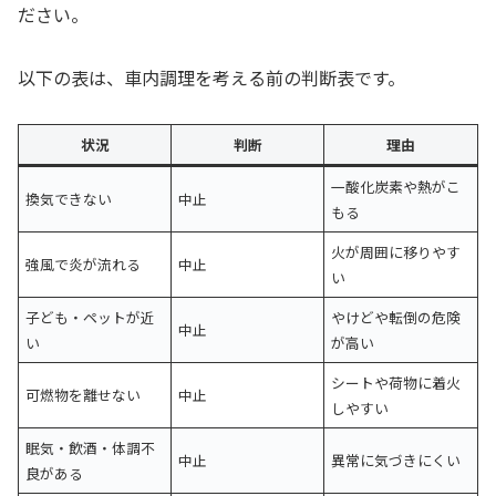
ださい。
以下の表は、車内調理を考える前の判断表です。
状況
判断
理由
一酸化炭素や熱がこ
換気できない
中止
もる
火が周囲に移りやす
強風で炎が流れる
中止
い
子ども・ペットが近
やけどや転倒の危険
中止
い
が高い
シートや荷物に着火
可燃物を離せない
中止
しやすい
眠気・飲酒・体調不
中止
異常に気づきにくい
良がある