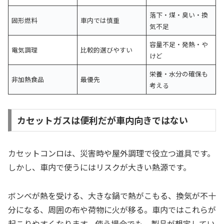
落下・煤・臭い・換
固形燃料
車内では慎重
気不足
容量不足・発熱・や
電気調理
比較的選びやすい
けど
栄養・水分の確保も
非加熱食品
最優先
考える
カセットガスは便利だが車内向きではない
カセットコンロは、災害時や屋外調理で役立つ道具です。
しかし、車内で使うにはリスクが大きい熱源です。
ボンベが熱を受ける、大きな鍋で熱がこもる、換気が不十
分になる、周囲の布や荷物に火が移る。車内ではこれらが
起こりやすくなります。使う場合でも、製品が想定してい