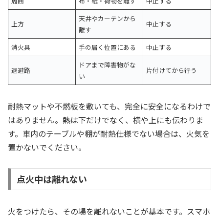
周囲
布・紙・荷物を離す
中止する
天井やカーテンから
上方
中止する
離す
消火具
手の届く位置にある
中止する
ドアまで障害物がな
退避路
片付けてから行う
い
耐熱マットや不燃板を敷いても、完全に安全になるわけで
はありません。熱は下だけでなく、横や上にも伝わりま
す。車内のテーブルや棚が耐熱仕様でない場合は、火気を
置かないでください。
点火中は離れない
火をつけたら、その場を離れないことが基本です。スマホ