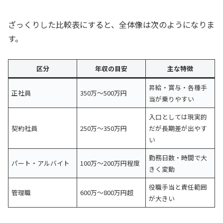
ざっくりした比較表にすると、全体像は次のようになりま
す。
区分
年収の目安
主な特徴
昇給・賞与・各種手
正社員
350万〜500万円
当が乗りやすい
入口としては現実的
契約社員
250万〜350万円
だが長期差が出やす
い
勤務日数・時間で大
パート・アルバイト
100万〜200万円程度
きく変動
役職手当と責任範囲
管理職
600万〜800万円超
が大きい