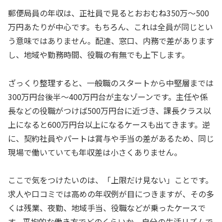
郵便局員の年収は、正社員で見るとおおむね350万〜500
万円あたりが中心です。もちろん、これは全員が同じとい
う意味ではありません。配達、窓口、内務で差があります
し、地域や勤務時間、役職の有無でも上下します。
ざっくり整理すると、一般職のスタートから中堅層までは
300万円台後半〜400万円台が主なゾーンです。主任や係
長などの役職がつけば500万円台に近づき、課長クラス以
上になると600万円台以上になるケースも出てきます。逆
に、契約社員やパートは賞与や手当の差があるため、同じ
現場で働いていても年収差は小さくありません。
ここで気をつけたいのは、「上限だけ見ない」ことです。
求人や口コミでは高めの年収例が目につきますが、その多
くは残業、夜勤、地域手当、役職などが乗ったケースで
す。平均的な働き方でどのくらいか、自分の生活リズムで