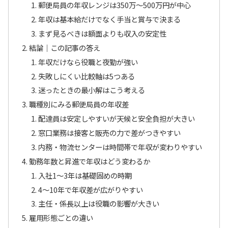
郵便局員の年収レンジは350万〜500万円が中心
年収は基本給だけでなく手当と賞与で決まる
まず見るべきは額面よりも収入の安定性
結論｜この記事の答え
年収だけなら役職と夜勤が強い
失敗しにくい比較軸は5つある
迷ったときの最小解はこう考える
職種別にみる郵便局員の年収差
配達員は安定しやすいが天候と安全負担が大きい
窓口業務は接客と販売の力で差がつきやすい
内務・物流センターは時間帯で年収が変わりやすい
勤務年数と昇進で年収はどう変わるか
入社1〜3年は基礎固めの時期
4〜10年で年収差が広がりやすい
主任・係長以上は役職の影響が大きい
雇用形態ごとの違い