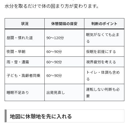
水分を取るだけで体の固まり方が変わります。
状況
休憩間隔の目安
判断のポイント
眠気がなくても止ま
昼間・慣れた道
90〜120分
る
夜間・早朝
60〜90分
仮眠を前提にする
雨・雪・濃霧
60〜90分
視界疲労を考える
トイレ・体調も含め
子ども・高齢者同乗
60〜90分
る
運転しない判断も必
睡眠不足あり
出発見直し
要
地図に休憩地を先に入れる