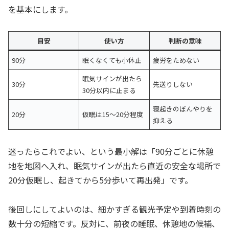
を基本にします。
目安
使い方
判断の意味
90分
眠くなくても小休止
疲労をためない
眠気サインが出たら
30分
先送りしない
30分以内に止まる
寝起きのぼんやりを
20分
仮眠は15〜20分程度
抑える
迷ったらこれでよい、という最小解は「90分ごとに休憩
地を地図へ入れ、眠気サインが出たら直近の安全な場所で
20分仮眠し、起きてから5分歩いて再出発」です。
後回しにしてよいのは、細かすぎる観光予定や到着時刻の
数十分の短縮です。反対に、前夜の睡眠、休憩地の候補、