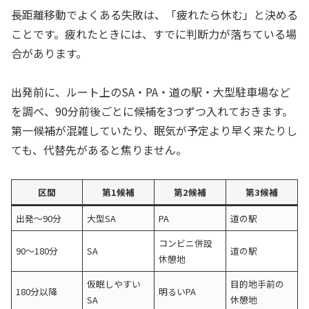
長距離移動でよくある失敗は、「疲れたら休む」と決める
ことです。疲れたときには、すでに判断力が落ちている場
合があります。
出発前に、ルート上のSA・PA・道の駅・大型駐車場など
を調べ、90分前後ごとに候補を3つずつ入れておきます。
第一候補が混雑していたり、眠気が予定より早く来たりし
ても、代替先があると焦りません。
区間
第1候補
第2候補
第3候補
出発〜90分
大型SA
PA
道の駅
コンビニ併設
90〜180分
SA
道の駅
休憩地
仮眠しやすい
目的地手前の
180分以降
明るいPA
SA
休憩地