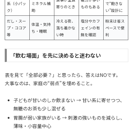
系（小パッ
ミネラル補
で“飽きな
寄りのとき
ものもある
ク）
助
い”設計に
だし・スー
冷える夜、
塩分やカフ
粉末は省ス
体温・気持
プ・ココア
落ち着かな
ェインの有
ペースで便
ち・睡眠
等
い時
無を確認
利
「飲む場面」を先に決めると迷わない
表を見て「全部必要？」と思ったら、答えはNOです。
大事なのは、家庭の“弱点”を埋めること。
子どもが甘いのしか飲まない → 甘い系に寄せつつ、
無糖のお茶も少し混ぜる
胃腸が弱い家族がいる → 刺激の強いものを減らし、
薄味・小容量中心