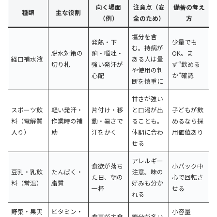
向く場面
注意点（安
備蓄の考え
種類
主な役割
（例）
全のため）
方
塩分を含
発熱・下
少量でも
む。持病が
脱水対策の
痢・嘔吐・
OK。ま
経口補水液
ある人は量
切り札
強い発汗が
ず“飲める
や使用の判
心配
か”確認
断を慎重に
甘さが強い
スポーツ飲
軽い発汗・
片付け・移
と口渇が出
子どもが飲
料（電解質
作業時の補
動・暑さで
ることも。
めるなら採
入り）
助
汗をかく
体調に合わ
用価値あり
せる
アレルギー
食欲が落ち
小パック中
豆乳・乳飲
たんぱく・
注意。味の
た日、朝の
心で回転さ
料（常温）
脂質
好みも分か
一杯
せる
れる
野菜・果実
ビタミン・
小容量
食事が主食
糖分が多い