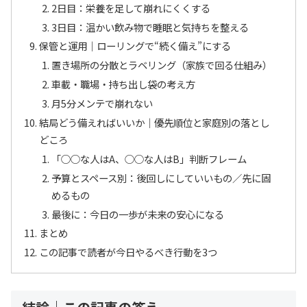
2日目：栄養を足して崩れにくくする
3日目：温かい飲み物で睡眠と気持ちを整える
保管と運用｜ローリングで“続く備え”にする
置き場所の分散とラベリング（家族で回る仕組み）
車載・職場・持ち出し袋の考え方
月5分メンテで崩れない
結局どう備えればいいか｜優先順位と家庭別の落とし
どころ
「○○な人はA、○○な人はB」判断フレーム
予算とスペース別：後回しにしていいもの／先に固
めるもの
最後に：今日の一歩が未来の安心になる
まとめ
この記事で読者が今日やるべき行動を3つ