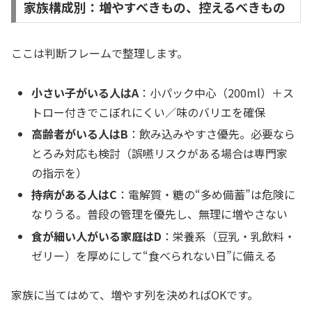
家族構成別：増やすべきもの、控えるべきもの
ここは判断フレームで整理します。
小さい子がいる人はA
：小パック中心（200ml）＋ス
トロー付きでこぼれにくい／味のバリエを確保
高齢者がいる人はB
：飲み込みやすさ優先。必要なら
とろみ対応も検討（誤嚥リスクがある場合は専門家
の指示を）
持病がある人はC
：電解質・糖の“多め備蓄”は危険に
なりうる。普段の管理を優先し、無理に増やさない
食が細い人がいる家庭はD
：栄養系（豆乳・乳飲料・
ゼリー）を厚めにして“食べられない日”に備える
家族に当てはめて、増やす列を決めればOKです。