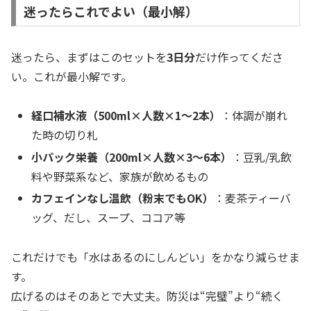
迷ったらこれでよい（最小解）
迷ったら、まずはこのセットを
3日分
だけ作ってくださ
い。これが最小解です。
経口補水液（500ml×人数×1〜2本）
：体調が崩れ
た時の切り札
小パック栄養（200ml×人数×3〜6本）
：豆乳/乳飲
料や野菜系など、家族が飲めるもの
カフェインなし温飲（粉末でもOK）
：麦茶ティーバ
ッグ、だし、スープ、ココア等
これだけでも「水はあるのにしんどい」をかなり減らせま
す。
広げるのはそのあとで大丈夫。防災は“完璧”より“続く