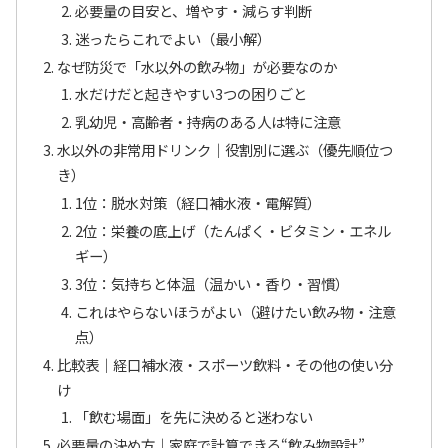
必要量の目安と、増やす・減らす判断
迷ったらこれでよい（最小解）
なぜ防災で「水以外の飲み物」が必要なのか
水だけだと起きやすい3つの困りごと
乳幼児・高齢者・持病のある人は特に注意
水以外の非常用ドリンク｜役割別に選ぶ（優先順位つ
き）
1位：脱水対策（経口補水液・電解質）
2位：栄養の底上げ（たんぱく・ビタミン・エネル
ギー）
3位：気持ちと体温（温かい・香り・習慣）
これはやらないほうがよい（避けたい飲み物・注意
点）
比較表｜経口補水液・スポーツ飲料・その他の使い分
け
「飲む場面」を先に決めると迷わない
必要量の決め方｜家庭で計算できる“飲み物設計”