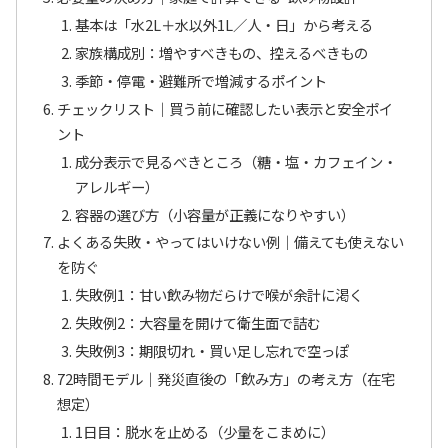
基本は「水2L＋水以外1L／人・日」から考える
家族構成別：増やすべきもの、控えるべきもの
季節・停電・避難所で増減するポイント
チェックリスト｜買う前に確認したい表示と安全ポイ
ント
成分表示で見るべきところ（糖・塩・カフェイン・
アレルギー）
容器の選び方（小容量が正義になりやすい）
よくある失敗・やってはいけない例｜備えても使えない
を防ぐ
失敗例1：甘い飲み物だらけで喉が余計に渇く
失敗例2：大容量を開けて衛生面で詰む
失敗例3：期限切れ・買い足し忘れで空っぽ
72時間モデル｜発災直後の「飲み方」の考え方（在宅
想定）
1日目：脱水を止める（少量をこまめに）