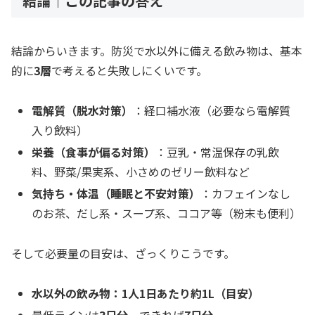
結論｜この記事の答え
結論からいきます。防災で水以外に備える飲み物は、基本
的に
3層
で考えると失敗しにくいです。
電解質（脱水対策）
：経口補水液（必要なら電解質
入り飲料）
栄養（食事が偏る対策）
：豆乳・常温保存の乳飲
料、野菜/果実系、小さめのゼリー飲料など
気持ち・体温（睡眠と不安対策）
：カフェインなし
のお茶、だし系・スープ系、ココア等（粉末も便利）
そして必要量の目安は、ざっくりこうです。
水以外の飲み物：1人1日あたり約1L（目安）
最低ラインは
3日分
、できれば
7日分