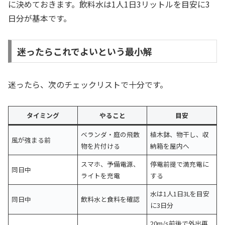
に決めておきます。飲料水は1人1日3リットルを目安に3
日分が基本です。
迷ったらこれでよいという最小解
迷ったら、次のチェックリストで十分です。
タイミング
やること
目安
ベランダ・庭の飛散
植木鉢、物干し、収
風が強まる前
物を片付ける
納箱を屋内へ
スマホ、予備電源、
停電前提で満充電に
同日中
ライトを充電
する
水は1人1日3Lを目安
同日中
飲料水と食料を確認
に3日分
20m/s前後で外出再