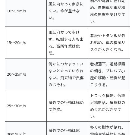
樹木や電線が揺れ始
風に向かって歩きに
め、自転車や車が横
10〜15m/s
くい。傘が差せな
風の影響を受けやす
い。
い。
風に向かって歩け
看板やトタン板が外
ず、転倒する人も出
15〜20m/s
れ始め、車の横風リ
る。高所作業は危
スクが大きくなる。
険。
何かにつかまってい
看板落下、道路標識
ないと立っていられ
の傾き、プレハブ小
20〜25m/s
ない。飛来物で負傷
屋の移動・転倒が起
のおそれ。
こりうる。
トラック横転、仮設
屋外での行動は極め
足場崩落、屋根材の
25〜30m/s
て危険。
めくれが起きやす
い。
多くの樹木が倒れ、
屋外での行動は危
30m/s以上
電柱や外装材にも被