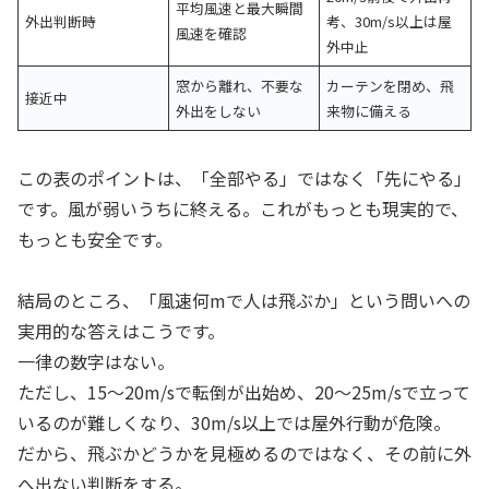
平均風速と最大瞬間
外出判断時
考、30m/s以上は屋
風速を確認
外中止
窓から離れ、不要な
カーテンを閉め、飛
接近中
外出をしない
来物に備える
この表のポイントは、「全部やる」ではなく「先にやる」
です。風が弱いうちに終える。これがもっとも現実的で、
もっとも安全です。
結局のところ、「風速何mで人は飛ぶか」という問いへの
実用的な答えはこうです。
一律の数字はない。
ただし、15〜20m/sで転倒が出始め、20〜25m/sで立って
いるのが難しくなり、30m/s以上では屋外行動が危険。
だから、飛ぶかどうかを見極めるのではなく、その前に外
へ出ない判断をする。