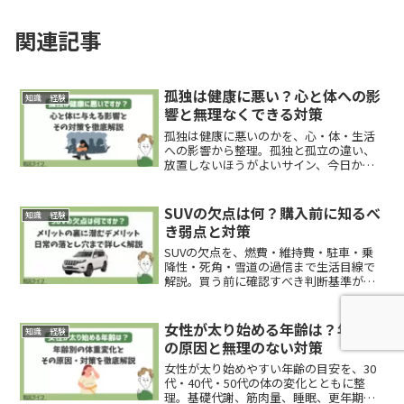
関連記事
孤独は健康に悪い？心と体への影
知識 経験
響と無理なくできる対策
孤独は健康に悪いのかを、心・体・生活
への影響から整理。孤独と孤立の違い、
放置しないほうがよいサイン、今日から
できる対策、相談を考える目安まで生活
者向けにわかりやすくまとめます。
SUVの欠点は何？購入前に知るべ
知識 経験
き弱点と対策
SUVの欠点を、燃費・維持費・駐車・乗
降性・死角・雪道の過信まで生活目線で
解説。買う前に確認すべき判断基準が分
かります。
女性が太り始める年齢は？年代別
知識 経験
の原因と無理のない対策
女性が太り始めやすい年齢の目安を、30
代・40代・50代の体の変化とともに整
理。基礎代謝、筋肉量、睡眠、更年期、