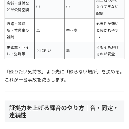
店舗・受付な
○
中
入りすぎない
ど半公開空間
配慮
通路・喫煙
必要性が薄い
所・休憩室の
△
中〜高
と突かれやす
雑談
い
更衣室・トイ
そもそも避け
×に近い
高
レ・浴場等
るのが安全
「録りたい気持ち」より先に「録らない場所」を決める。
これが一番事故を減らします。
証拠力を上げる録音のやり方｜音・同定・
連続性