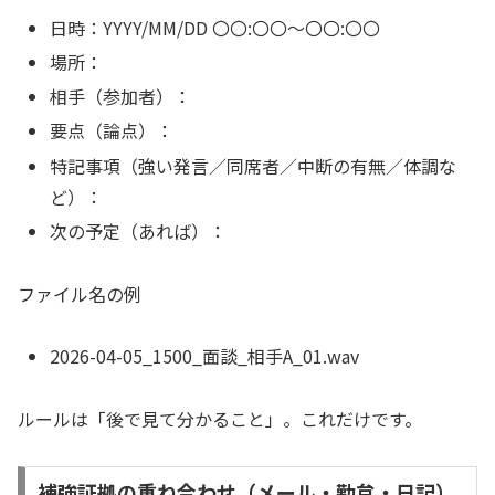
日時：YYYY/MM/DD 〇〇:〇〇〜〇〇:〇〇
場所：
相手（参加者）：
要点（論点）：
特記事項（強い発言／同席者／中断の有無／体調な
ど）：
次の予定（あれば）：
ファイル名の例
2026-04-05_1500_面談_相手A_01.wav
ルールは「後で見て分かること」。これだけです。
補強証拠の重ね合わせ（メール・勤怠・日記）