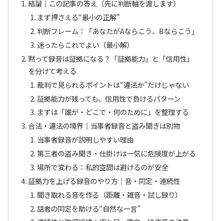
結論｜この記事の答え（先に判断軸を渡します）
まず押さえる“最小の正解”
判断フレーム：「あなたがAならこう、Bならこう」
迷ったらこれでよい（最小解）
黙って録音は証拠になる？「証拠能力」と「信用性」
を分けて考える
裁判で見られるポイントは“違法か”だけじゃない
証拠能力が残っても、信用性で負けるパターン
まずは「誰が・どこで・何のために」を整理する
合法・違法の境界｜当事者録音と盗み聞きは別物
当事者録音が説明しやすい理由
第三者の盗み聞き・仕掛けは一気に危険度が上がる
場所で変わる：私的空間は避けるのが安全
証拠力を上げる録音のやり方｜音・同定・連続性
聞き取れる音を作る（距離・雑音・試し録り）
話者の同定を助ける“自然な一言”