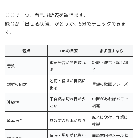
ここで一つ、自己診断表を置きます。
録音が「出せる状態」かどうか、5分でチェックできま
す。
観点
OKの目安
まず直すなら
重要発言が聞き取れ
距離・雑音・試し録
音質
る
り
名前・役職が自然に
話者の同定
冒頭の確認フレーズ
出る
不自然な切れ目が少
中断があればメモで
連続性
ない
補完
原本は保存、作業は
原本保全
無改変の原本がある
複製
日時・場所が他資料
面談案内やメールと