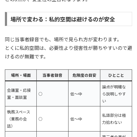
場所で変わる：私的空間は避けるのが安全
同じ当事者録音でも、場所で見られ方が変わります。
とくに私的空間は、必要性より侵害性が勝ちやすいので避
けるのが無難です。
場所・場面
当事者録音
危険度の目安
ひとこと
論点が明確な
会議室・応接
○
低〜中
ら説明しやす
室・面談室
い
執務スペース
私語部分は極
（業務の会
○
低〜中
力拾わない
話）
第三者の声が