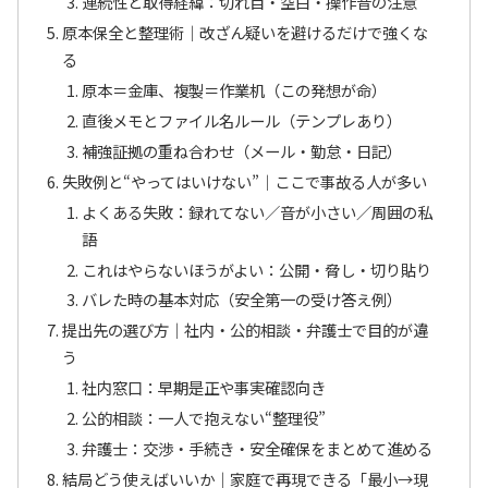
連続性と取得経緯：切れ目・空白・操作音の注意
原本保全と整理術｜改ざん疑いを避けるだけで強くな
る
原本＝金庫、複製＝作業机（この発想が命）
直後メモとファイル名ルール（テンプレあり）
補強証拠の重ね合わせ（メール・勤怠・日記）
失敗例と“やってはいけない”｜ここで事故る人が多い
よくある失敗：録れてない／音が小さい／周囲の私
語
これはやらないほうがよい：公開・脅し・切り貼り
バレた時の基本対応（安全第一の受け答え例）
提出先の選び方｜社内・公的相談・弁護士で目的が違
う
社内窓口：早期是正や事実確認向き
公的相談：一人で抱えない“整理役”
弁護士：交渉・手続き・安全確保をまとめて進める
結局どう使えばいいか｜家庭で再現できる「最小→現