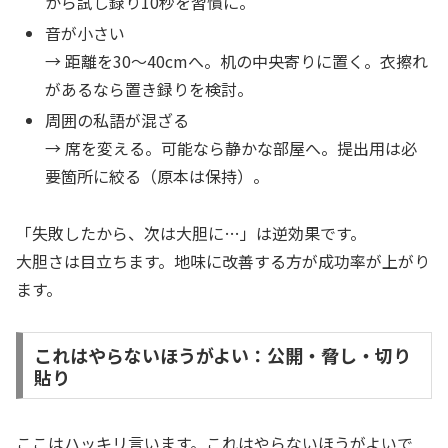
から試し録り10秒を習慣に。
音が小さい
→ 距離を30〜40cmへ。机の中央寄りに置く。衣擦れ
があるなら置き録りを検討。
周囲の私語が混ざる
→ 席を変える。可能なら静かな部屋へ。提出用は必
要箇所に絞る（原本は保持）。
「失敗したから、次は大胆に…」は逆効果です。
大胆さは目立ちます。地味に改善する方が成功率が上がり
ます。
これはやらないほうがよい：公開・脅し・切り
貼り
ここはハッキリ言います。これはやらないほうがよいで