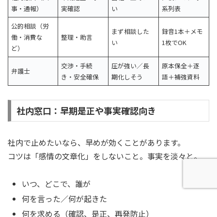
事・通報）
実確認
い
系列表
公的相談（労
まず相談した
録音1本＋メモ
働・消費な
整理・助言
い
1枚でOK
ど）
交渉・手続
圧が強い／長
原本保全＋逐
弁護士
き・安全確保
期化しそう
語＋補強資料
社内窓口：早期是正や事実確認向き
社内で止めたいなら、早めが効くことがあります。
コツは「感情の文章化」をしないこと。事実を淡々と。
いつ、どこで、誰が
何を言った／何が起きた
何を求める（確認、是正、再発防止）