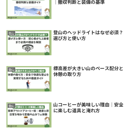
｜撤収判断と装備の基準
登山のヘッドライトはなぜ必須？
登山
選び方と使い方
標高差が大きい山のペース配分と
登山
休憩の取り方
山コーヒーが美味しい理由｜安全
登山
に楽しむ道具と淹れ方