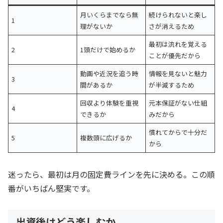
月いくらまでなら無
続けられないと楽し
1
理がないか
さが消えるため
最初は流れを覚える
2
1頭だけで始めるか
ことが優先だから
動画や近況を追う時
情報を見ないと魅力
3
間があるか
が半減するため
回収より体験を重視
元本保証がない仕組
4
できるか
みだから
慣れてからで十分だ
5
複数頭に広げるか
から
迷ったら、最初は月の固定費ラインを先に決める。この順
番がいちばん堅実です。
出資後はどう楽しむか