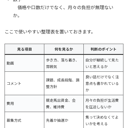
価格や口数だけでなく、月々の負担が無理ない
か。
ここで使いやすい整理表を置いておきます。
見る項目
何を見るか
判断のポイント
歩き方、落ち着き、
自分が継続して見た
動画
雰囲気
いと思えるか
良い話だけでなく注
課題、成長段階、調
コメント
意点も書かれている
整方針
か
競走馬出資金、会
月々の負担が生活費
費用
費、維持費
を圧迫しないか
焦って決めなくてよ
募集方式
先着か抽選か
いかを考える