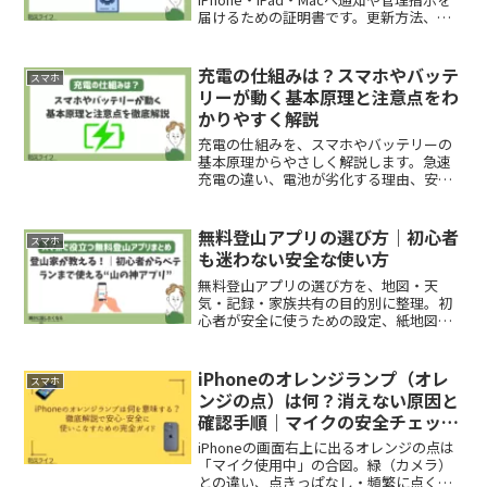
届けるための証明書です。更新方法、失
効時の影響、同じApple IDを使う理由、
管理体制まで解説します。
充電の仕組みは？スマホやバッテ
スマホ
リーが動く基本原理と注意点をわ
かりやすく解説
充電の仕組みを、スマホやバッテリーの
基本原理からやさしく解説します。急速
充電の違い、電池が劣化する理由、安全
な充電方法、長持ちさせるコツまで、日
常で判断しやすい形で整理しました。
無料登山アプリの選び方｜初心者
スマホ
も迷わない安全な使い方
無料登山アプリの選び方を、地図・天
気・記録・家族共有の目的別に整理。初
心者が安全に使うための設定、紙地図と
の併用、電池切れ対策まで判断できま
す。
iPhoneのオレンジランプ（オレ
スマホ
ンジの点）は何？消えない原因と
確認手順｜マイクの安全チェック
完全ガイド
iPhoneの画面右上に出るオレンジの点は
「マイク使用中」の合図。緑（カメラ）
との違い、点きっぱなし・頻繁に点く時