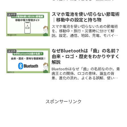
の確認手順、権限の整理、家族や仕事で
の安全な運用まで、判断できる形で解説
します。
スマホ電池を使い切らない節電術
スマホ
｜移動中の設定と持ち物
スマホ電池を使い切らないための節電術
を、移動中・旅行・災害時に分けて解
説。設定、通信、地図、充電、モバイル
バッテリーの使い方まで判断できます。
なぜBluetoothは「歯」の名前？
スマホ
由来・ロゴ・歴史をわかりやすく
解説
Bluetoothはなぜ「歯」の名前なのか。青
歯王との関係、ロゴの意味、誕生の背
景、進化の流れ、よくある誤解、使い方
のコツまで、歴史と実用の両面から整理
して解説します。
スポンサーリンク