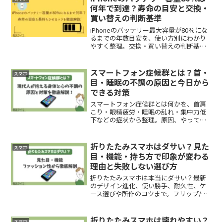
何年で到達？寿命の目安と交換・
買い替えの判断基準
iPhoneのバッテリー最大容量が80％にな
るまでの年数目安を、使い方別にわかり
やすく整理。交換・買い替えの判断基
準、劣化を早める習慣、長持ちさせるコ
ツ、保管と見直しの方法まで実用重視で
解説します。
スマートフォン症候群とは？首・
スマホ
目・睡眠の不調の原因と今日から
できる対策
スマートフォン症候群とは何かを、首肩
こり・眼精疲労・睡眠の乱れ・集中力低
下などの症状から整理。原因、やっては
いけない使い方、家庭や仕事別の対策、
見直しの目安まで、今日から実践しやす
い形で解説します。
折りたたみスマホはダサい？見た
スマホ
目・機能・持ち方で印象が変わる
理由と失敗しない選び方
折りたたみスマホは本当にダサい？最新
のデザイン進化、使い勝手、耐久性、ケ
ース選びや所作のコツまで。フリップ/ブ
ック型の向き不向き診断とQ&A付きで、
印象を180度変える実用ガイド。カラーや
素材の合わせ方、長く美しく使う手入れ
折りたたみスマホは壊れやすい？
スマホ