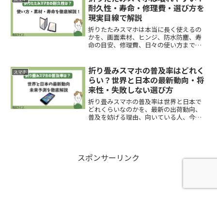
と保証の選び方も解説。
耐久性・寿命・修理費・選び方を
現実目線で解説
折りたたみスマホは本当に長く使えるの
かを、画面素材、ヒンジ、防水防塵、寿
命の目安、修理費、日々の使い方まで整
理。壊れやすさへの不安に答えつつ、買
うべき人・避けるべき人・長持ちさせる
判断基準をまとめます。
折り畳みスマホの普及率はどれく
スマホ
らい？世界と日本の最新動向・将
来性・失敗しない選び方
折り畳みスマホの普及率は世界と日本で
どれくらいなのかを、最新の出荷動向、
普及を妨げる理由、向いている人、今後
の見通しまで整理。買うべきか見送るべ
きかを判断しやすい形で解説します。
スポンサーリンク