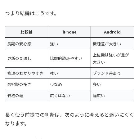
つまり結論はこうです。
比較軸
iPhone
Android
長期の安心感
強い
機種差が大きい
上位機は強いが差が
更新の見通し
比較的読みやすい
大きい
修理のわかりやすさ
強い
ブランド差あり
選択肢の多さ
少なめ
多い
価格の幅
広くはない
幅広い
長く使う前提での判断は、次のように考えると迷いにくく
なります。