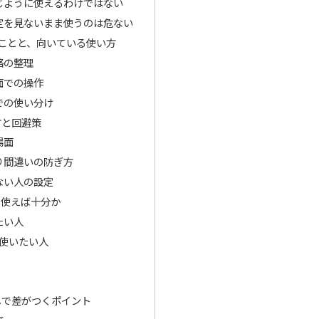
じように使えるわけではない
定を見ないまま使うのは危ない
きることと、向いている使い方
絡の整理
面での操作
での使い分け
方と回避策
場面
り間違いの防ぎ方
ない人の設定
で使えば十分か
たい人
に使いたい人
しで差がつくポイント