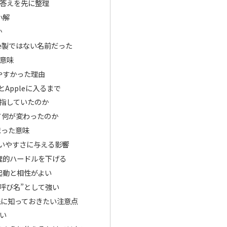
前の答えを先に整理
小解
か
le製ではない名前だった
の意味
やすかった理由
とAppleに入るまで
何を目指していたのか
して何が変わったのか
広まった意味
使いやすさに与える影響
理的ハードルを下げる
起動と相性がよい
呼び名”として強い
先に知っておきたい注意点
ない