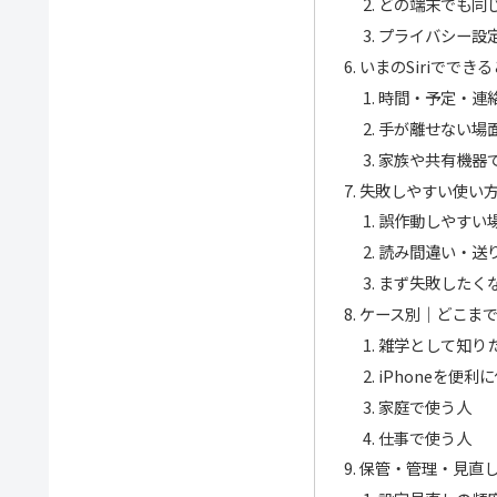
どの端末でも同
プライバシー設
いまのSiriでで
時間・予定・連
手が離せない場
家族や共有機器
失敗しやすい使い
誤作動しやすい
読み間違い・送
まず失敗したく
ケース別｜どこま
雑学として知り
iPhoneを便利
家庭で使う人
仕事で使う人
保管・管理・見直