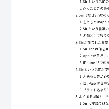
Siriという名
迷ったときの最
SiriはなぜSiriなの
もともとはApp
Siriという言葉
名前として残り
Siriが生まれた背景
Siri Inc.は
Appleが買収
iPhone 4Sで
Siriという名前が
人名らしさが心
短い名前は音声
ブランド名より“
よくある誤解と、
Siriは略語では