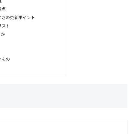
度
意点
ときの更新ポイント
リスト
いか
いもの