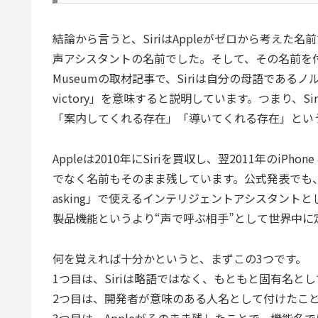
結論から言うと、SiriはAppleがゼロから考えた名前
声アシスタントの名前でした。そして、その名前を付けた共同創業
Museumの取材記事で、Siriは自分の母語であるノルウェー語で
victory」を意味すると説明しています。つまり、
「案内してくれる存在」「導いてくれる存在」とい
Appleは2010年にSiriを買収し、翌2011年のiPh
でなく名前もそのまま残しています。公式発表でも、iPho
asking」で使えるインテリジェントアシスタントと
製品機能というより“声で呼ぶ相手”として世界中に
何を覚えれば十分かというと、まずこの3つです。
1つ目は、Siriは略語ではなく、もともと固有名と
2つ目は、開発者が意味のある人名として付けたこ
3つ目は、Appleがそのまま残したことで、機能名