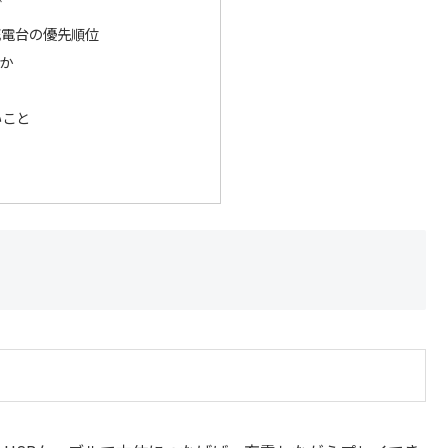
グ
充電台の優先順位
か
いこと