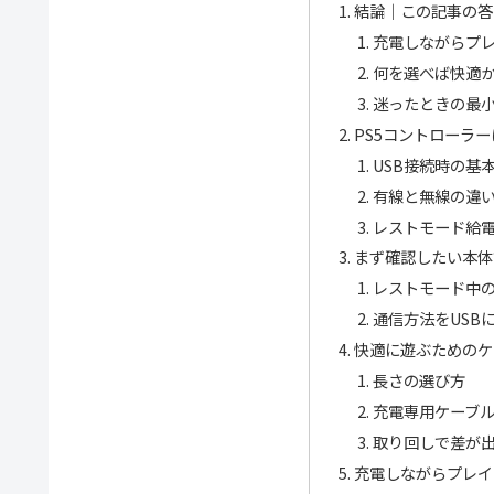
結論｜この記事の答
充電しながらプ
何を選べば快適
迷ったときの最
PS5コントローラ
USB接続時の基
有線と無線の違
レストモード給
まず確認したい本体
レストモード中の
通信方法をUSB
快適に遊ぶためのケ
長さの選び方
充電専用ケーブ
取り回しで差が
充電しながらプレイ