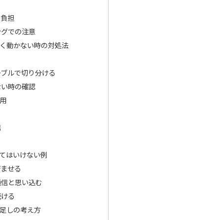
の負担
ングでの注意
く動かない時の対処法
ーブルで切り分ける
ない時の確認
用
信
てはいけない例
済ませる
通信と思い込む
続ける
足しの考え方