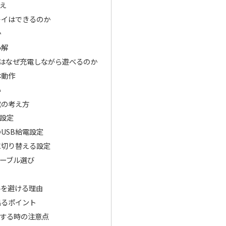
え
レイはできるのか
か
小解
ーはなぜ充電しながら遊べるのか
本動作
い
電の考え方
設定
USB給電設定
に切り替える設定
ーブル選び
ルを避ける理由
出るポイント
する時の注意点