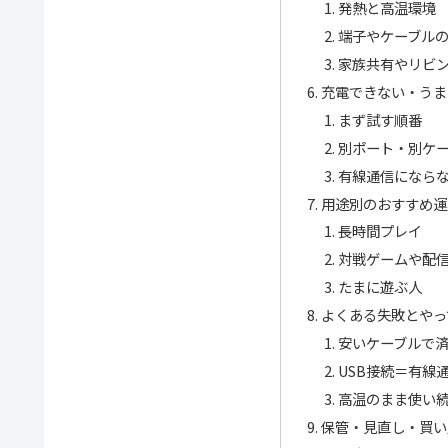
発熱と高温環境
端子やケーブル
家族共有やリビ
充電できない・うま
まず試す順番
別ポート・別ケ
有線通信になら
用途別のおすすめ運
長時間プレイ
対戦ゲームや配
たまに遊ぶ人
よくある失敗とやっ
安いケーブルで
USB接続＝有線
高温のまま使い
保管・見直し・買い