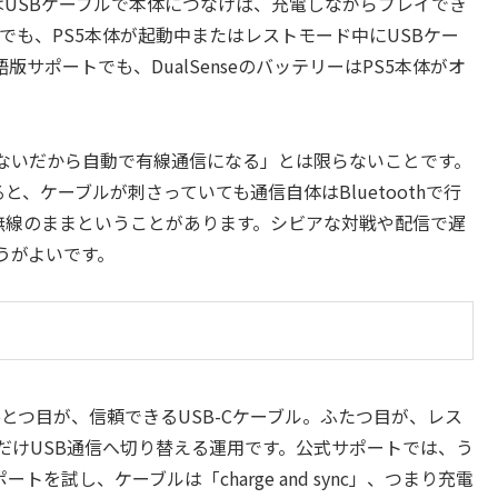
ラーはUSBケーブルで本体につなげば、充電しながらプレイでき
明書でも、PS5本体が起動中またはレストモード中にUSBケー
サポートでも、DualSenseのバッテリーはPS5本体がオ
。
つないだから自動で有線通信になる」とは限らないことです。
いると、ケーブルが刺さっていても通信自体はBluetoothで行
無線のままということがあります。シビアな対戦や配信で遅
うがよいです。
とつ目が、信頼できるUSB-Cケーブル。ふたつ目が、レス
だけUSB通信へ切り替える運用です。公式サポートでは、う
を試し、ケーブルは「charge and sync」、つまり充電