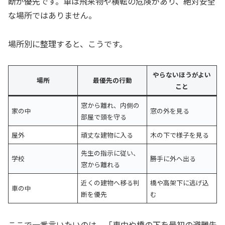
断が優先です。車は飛来物や横転の危険があり、絶対安全
な場所ではありません。
場所別に整理すると、こうです。
やらないほうがよい
場所
最優先の行動
こと
窓から離れ、内側の
家の中
窓の外を見る
部屋で頭を守る
屋外
頑丈な建物に入る
木の下で様子を見る
先生の指示に従い、
学校
勝手に外へ出る
窓から離れる
近くの建物へ移る判
橋や高架下に逃げ込
車の中
断を優先
む
ここで一番言いたいのは、「車中や橋の下を最初の避難先