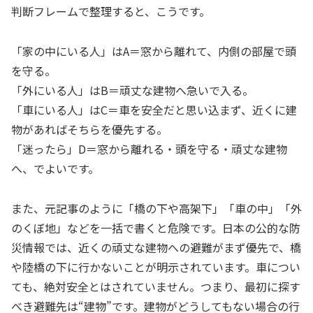
判断フレームで整理すると、こうです。
「家の中にいる人」はA＝窓から離れて、内側の部屋で頭
を守る。
「外にいる人」はB＝頑丈な建物へ急いで入る。
「車にいる人」はC＝車を安全だと思い込まず、近くに建
物があればそちらを優先する。
「迷ったら」D＝窓から離れる・頭を守る・頑丈な建物
へ、でよいです。
また、元記事のように「橋の下や高架下」「車の中」「外
のくぼ地」などを一括で書くと危険です。日本の公的な防
災情報では、近くの頑丈な建物への避難がまず優先で、橋
や陸橋の下に行かないことが明示されています。車につい
ても、絶対安全とはされていません。つまり、最初に探す
べき避難先は“建物”です。建物がどうしてもない場合の行