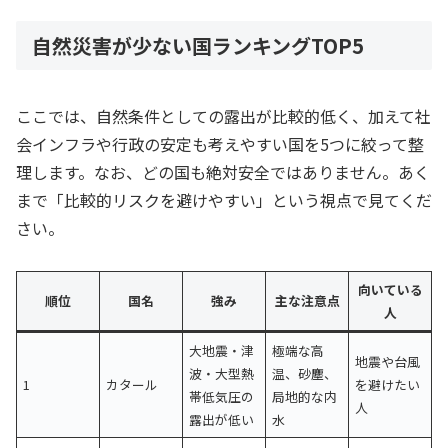
自然災害が少ない国ランキングTOP5
ここでは、自然条件としての露出が比較的低く、加えて社
会インフラや行政の安定も考えやすい国を5つに絞って整
理します。なお、どの国も絶対安全ではありません。あく
まで「比較的リスクを避けやすい」という視点で見てくだ
さい。
向いている
順位
国名
強み
主な注意点
人
大地震・津
極端な高
地震や台風
波・大型熱
温、砂塵、
1
カタール
を避けたい
帯低気圧の
局地的な内
人
露出が低い
水