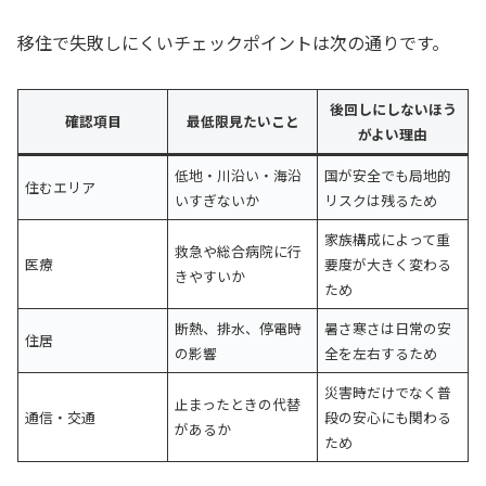
移住で失敗しにくいチェックポイントは次の通りです。
後回しにしないほう
確認項目
最低限見たいこと
がよい理由
低地・川沿い・海沿
国が安全でも局地的
住むエリア
いすぎないか
リスクは残るため
家族構成によって重
救急や総合病院に行
医療
要度が大きく変わる
きやすいか
ため
断熱、排水、停電時
暑さ寒さは日常の安
住居
の影響
全を左右するため
災害時だけでなく普
止まったときの代替
通信・交通
段の安心にも関わる
があるか
ため