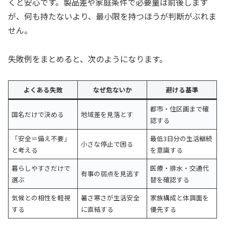
くと安心です。製品差や家庭条件で必要量は前後します
が、何も持たないより、最小限を持つほうが判断がぶれま
せん。
失敗例をまとめると、次のようになります。
よくある失敗
なぜ危ないか
避ける基準
都市・住区画まで確
国名だけで決める
地域差を見落とす
認する
「安全＝備え不要」
最低3日分の生活継続
小さな停止で困る
と考える
を意識する
暮らしやすさだけで
医療・排水・交通代
有事の弱点を見逃す
選ぶ
替を確認する
気候との相性を軽視
暑さ寒さが生活安全
家族構成と体調面を
する
に直結する
優先する