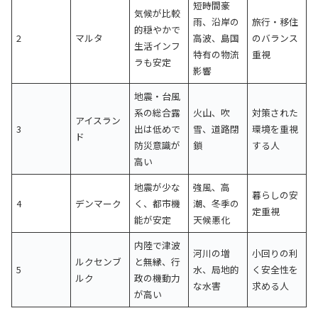
短時間豪
気候が比較
雨、沿岸の
旅行・移住
的穏やかで
2
マルタ
高波、島国
のバランス
生活インフ
特有の物流
重視
ラも安定
影響
地震・台風
系の総合露
火山、吹
対策された
アイスラン
3
出は低めで
雪、道路閉
環境を重視
ド
防災意識が
鎖
する人
高い
地震が少な
強風、高
暮らしの安
4
デンマーク
く、都市機
潮、冬季の
定重視
能が安定
天候悪化
内陸で津波
河川の増
小回りの利
ルクセンブ
と無縁、行
5
水、局地的
く安全性を
ルク
政の機動力
な水害
求める人
が高い