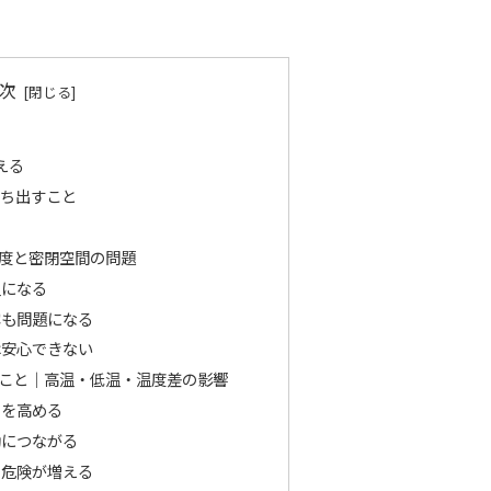
次
える
持ち出すこと
度と密閉空間の問題
温になる
露も問題になる
は安心できない
こと｜高温・低温・温度差の影響
クを高める
動につながる
と危険が増える