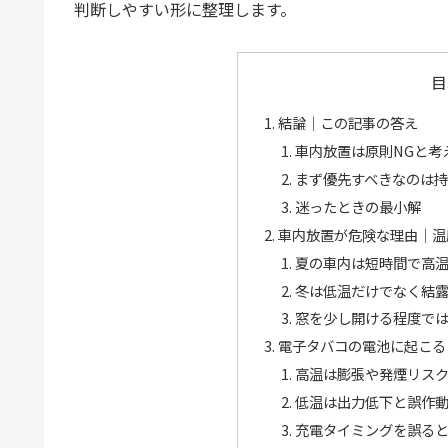
判断しやすい形に整理します。
目
結論｜この記事の答え
車内放置は原則NGと考
まず優先すべきなのは
迷ったときの最小解
車内放置が危険な理由｜温
夏の車内は短時間で高
冬は低温だけでなく結
窓を少し開ける程度で
電子タバコの電池に起こる
高温は膨張や発煙リス
低温は出力低下と誤作
充電タイミングを誤る