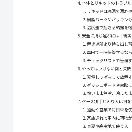
本体とリキッドのトラブル
リキッドは高温で漏れ
樹脂パーツやパッキン
温度差で起きる結露を
安全に持ち運ぶには｜現実
置き場所より持ち出し
車内で一時保管するな
チェックリストで管理
やってはいけない例と失敗
充電しっぱなしで放置
ダッシュボードや窓際
熱いまま急冷、冷えた
ケース別｜どんな人は何を
通勤や営業で毎日車を
家族連れで車内に荷物
真夏や寒冷地で使う人