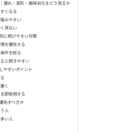
｜漏れ・変形・風味劣化をどう見るか
やすくなる
も傷みやすい
軽く見ない
的に続けやすい対策
習慣を優先する
ら条件を絞る
すると続きやすい
しやすいポイント
する
に置く
まま即使用する
優先すべきか
使う人
が多い人