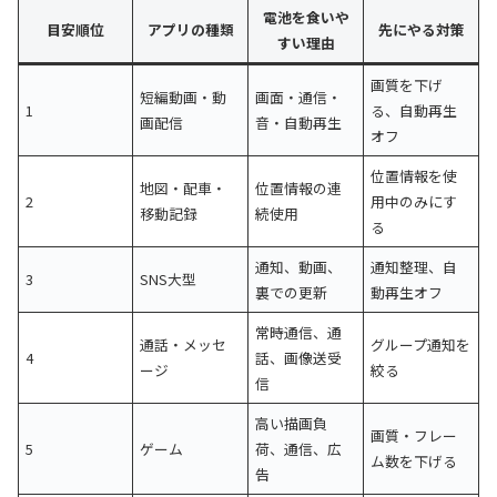
電池を食いや
目安順位
アプリの種類
先にやる対策
すい理由
画質を下げ
短編動画・動
画面・通信・
1
る、自動再生
画配信
音・自動再生
オフ
位置情報を使
地図・配車・
位置情報の連
2
用中のみにす
移動記録
続使用
る
通知、動画、
通知整理、自
3
SNS大型
裏での更新
動再生オフ
常時通信、通
通話・メッセ
グループ通知を
4
話、画像送受
ージ
絞る
信
高い描画負
画質・フレー
5
ゲーム
荷、通信、広
ム数を下げる
告