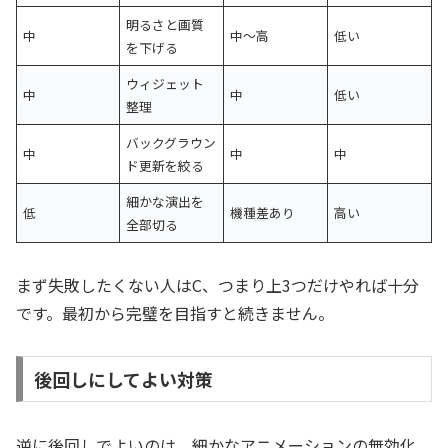
明るさと画質
中
中〜高
低い
を下げる
ウィジェット
中
中
低い
整理
バックグラウン
中
中
中
ド更新を絞る
細かな演出を
低
機種差あり
高い
全部切る
まず失敗したくない人はC、つまり上3つだけやれば十分
です。最初から完璧を目指すと続きません。
後回しにしてよい対策
逆に後回しでよいのは、細かなアニメーションの無効化、