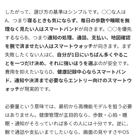
したがって、選び方の基準はシンプルです。○○な人は
A、つまり
寝るときも気にならず、毎日の歩数や睡眠を無
理なく見たい人はスマートバンド
が向きます。○○を優先
するならB、つまり
通知の処理、通話、支払い、地図確認
を腕で済ませたい人はスマートウォッチ
が向きます。まず
失敗したくない人はC、
自分が1日にいちばん多くやるこ
とを一つだけ決め、それに強いほうを選ぶ
のが安全です。
費用を抑えたいならD、
健康記録中心ならスマートバン
ド、通知や決済まで必要ならエントリー向けのスマートウ
ォッチ
が現実的です。
必要量という意味では、最初から高機能モデルを狙う必要
はありません。健康管理が主目的なら、歩数・心拍・睡
眠・通知がそろっていれば多くの人には十分です。逆に、
腕で通話や支払いまでしたいなら、画面の見やすさやOS