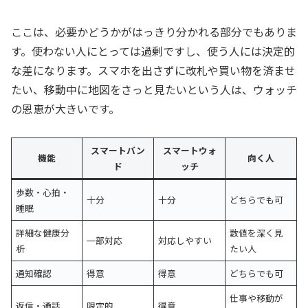
ここは、必要かどうかがはっきり分かれる部分でもありま
す。使わない人にとっては過剰ですし、使う人には決定的
な差になります。スマホを出さずに改札や買い物を済ませ
たい、移動中に地図をさっと見たいという人は、ウォッチ
の恩恵が大きいです。
スマートバン
スマートウォ
機能
向く人
ド
ッチ
歩数・心拍・
十分
十分
どちらでも可
睡眠
詳細な健康分
数値を深く見
一部対応
対応しやすい
析
たい人
通知確認
得意
得意
どちらでも可
仕事や移動が
返信・通話
限定的
得意