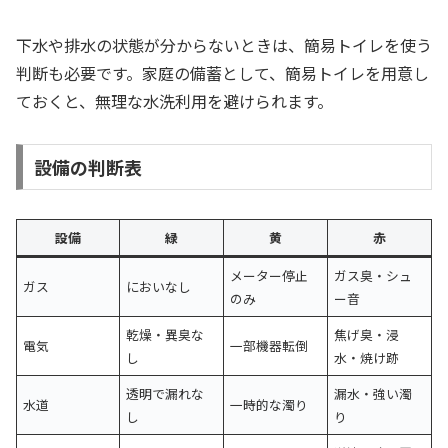
下水や排水の状態が分からないときは、簡易トイレを使う
判断も必要です。家庭の備蓄として、簡易トイレを用意し
ておくと、無理な水洗利用を避けられます。
設備の判断表
設備
緑
黄
赤
メーター停止
ガス臭・シュ
ガス
においなし
のみ
ー音
乾燥・異臭な
焦げ臭・浸
電気
一部機器転倒
し
水・焼け跡
透明で漏れな
漏水・強い濁
水道
一時的な濁り
し
り