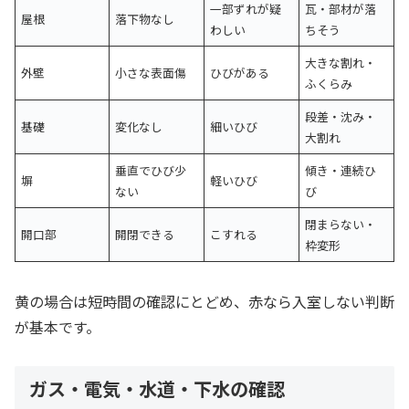
一部ずれが疑
瓦・部材が落
屋根
落下物なし
わしい
ちそう
大きな割れ・
外壁
小さな表面傷
ひびがある
ふくらみ
段差・沈み・
基礎
変化なし
細いひび
大割れ
垂直でひび少
傾き・連続ひ
塀
軽いひび
ない
び
閉まらない・
開口部
開閉できる
こすれる
枠変形
黄の場合は短時間の確認にとどめ、赤なら入室しない判断
が基本です。
ガス・電気・水道・下水の確認