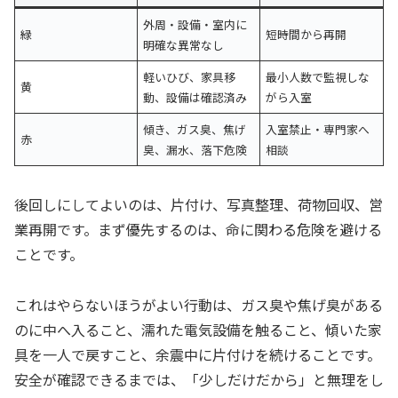
外周・設備・室内に
緑
短時間から再開
明確な異常なし
軽いひび、家具移
最小人数で監視しな
黄
動、設備は確認済み
がら入室
傾き、ガス臭、焦げ
入室禁止・専門家へ
赤
臭、漏水、落下危険
相談
後回しにしてよいのは、片付け、写真整理、荷物回収、営
業再開です。まず優先するのは、命に関わる危険を避ける
ことです。
これはやらないほうがよい行動は、ガス臭や焦げ臭がある
のに中へ入ること、濡れた電気設備を触ること、傾いた家
具を一人で戻すこと、余震中に片付けを続けることです。
安全が確認できるまでは、「少しだけだから」と無理をし