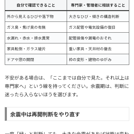
自分で確認できること
専門家・管理者に相談すること
外から見えるひびや落下物
大きなひび・傾きの構造判断
ガス臭・焦げ臭の有無
ガス配管や電気設備の復旧
水漏れ・赤水・排水異常
配管損傷や漏電のおそれ
家具転倒・ガラス破片
重い家具・天井材の撤去
ドアや窓の開閉
枠の変形・建物のゆがみ
不安がある場合は、「ここまでは自分で見た。それ以上は
専門家へ」という線を持ってください。余震期は、判断に
迷ったら入らないほうを選びます。
余震中は再開判断をやり直す
一度「緑」と判断しても、大きな余震があれば状態は変わ