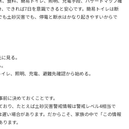
水、食料、簡易トイレ、照明、充電手段、ハザードマップ確
日分、できれば7日を意識できると安心です。簡易トイレは断
でも土砂災害でも、停電と断水はかなり起きやすいからで
。
先に見る。
る。
トイレ、照明、充電、避難先確認から始める。
。
事前に決めておくことです。
ており、たとえば土砂災害警戒情報は警戒レベル4相当で
は遅い場合があります。だからこそ、家族の中で「この情報
あります。