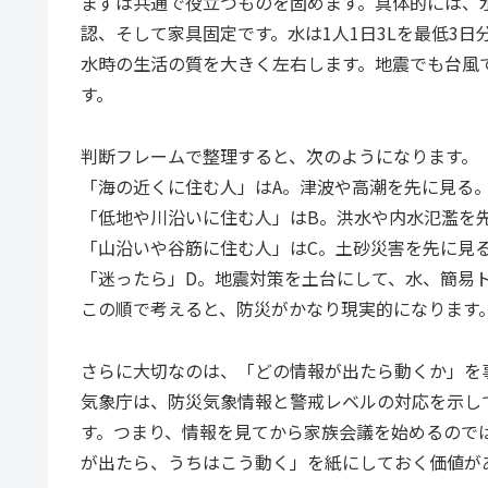
まずは共通で役立つものを固めます。具体的には、
認、そして家具固定です。水は1人1日3Lを最低3
水時の生活の質を大きく左右します。地震でも台風
す。
判断フレームで整理すると、次のようになります。
「海の近くに住む人」はA。津波や高潮を先に見る
「低地や川沿いに住む人」はB。洪水や内水氾濫を
「山沿いや谷筋に住む人」はC。土砂災害を先に見
「迷ったら」D。地震対策を土台にして、水、簡易
この順で考えると、防災がかなり現実的になります
さらに大切なのは、「どの情報が出たら動くか」を
気象庁は、防災気象情報と警戒レベルの対応を示し
す。つまり、情報を見てから家族会議を始めるので
が出たら、うちはこう動く」を紙にしておく価値が